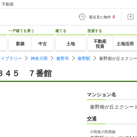
・不動産
0
最近見た物件
一戸建てを買う
建てる
投資する
不動産
新築
中古
土地
土地活用
投資
ライブラリー
神奈川県
秦野市
秦野駅
秦野南が丘エクシ
３４５ ７番館
マンション名
秦野南が丘エクシー
交通
小田急小田原線