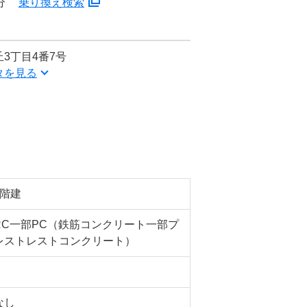
分
乗り換え検索
3丁目4番7号
タを見る
4階建
RC一部PC（鉄筋コンクリート一部プ
レストレストコンクリート）
なし