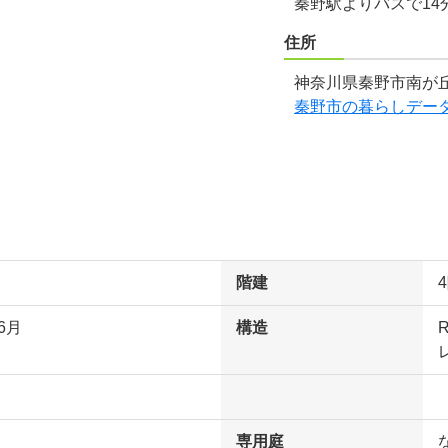
秦野駅よりバスで14
住所
神奈川県秦野市南が丘
秦野市の暮らしデー
階建
6月
構造
専用庭