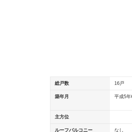
総戸数
16戸
築年月
平成5年
主方位
ルーフバルコニー
なし