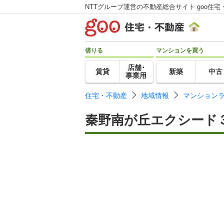
NTTグループ運営の不動産総合サイト goo住宅
借りる
マンションを買う
店舗･
賃貸
新築
中古
事業用
住宅・不動産
地域情報
マンション
秦野南が丘エクシード