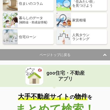
「住みたい街」
住まいのコラム
を見つけよう
暮らしのデータ
家賃相場
(補助金・助成金情報)
人気タウン
住宅ローン
ランキング
ページトップに戻る
goo住宅・不動産
アプリ
大手不動産サイト
物件
の
を
まとめて検索！