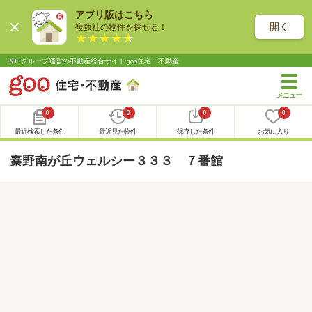
アプリ版はこちら
開く
複数社の物件を探せる！
NTTグループ運営の不動産総合サイト goo住宅・不動産
0
0
0
0
最近検索した条件
最近見た物件
保存した条件
お気に入り
秦野南が丘ウェルシー３３３ ７番館