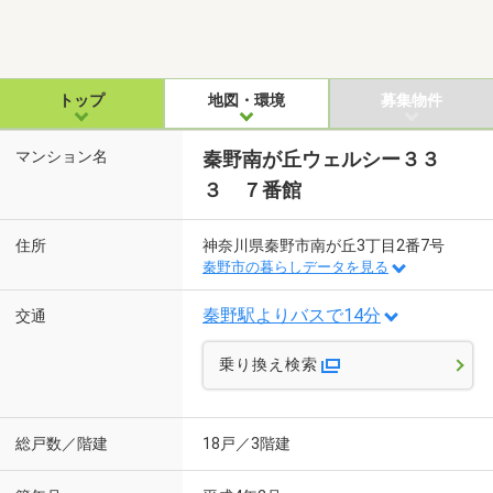
トップ
地図・環境
募集物件
マンション名
秦野南が丘ウェルシー３３
３ ７番館
住所
神奈川県秦野市南が丘3丁目2番7号
秦野市の暮らしデータを見る
秦野駅よりバスで14分
交通
乗り換え検索
総戸数／階建
18戸／3階建