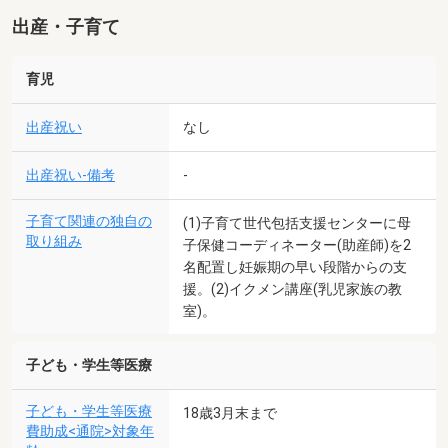
出産・子育て
育児
出産祝い
なし
出産祝い-備考
-
子育て関連の独自の
(1)子育て世代包括支援センターに母
取り組み
子保健コーディネーター(助産師)を2
名配置し妊娠期の早い段階からの支
援。(2)イクメン講座(乳児家族の教
室)。
子ども・学生等医療
子ども・学生等医療
18歳3月末まで
費助成<通院>対象年