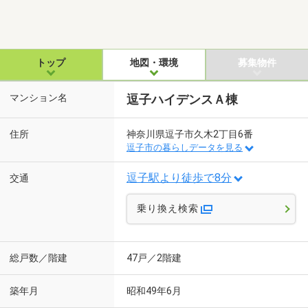
トップ
地図・環境
募集物件
マンション名
逗子ハイデンスＡ棟
住所
神奈川県逗子市久木2丁目6番
逗子市の暮らしデータを見る
逗子駅より徒歩で8分
交通
乗り換え検索
総戸数／階建
47戸／2階建
築年月
昭和49年6月