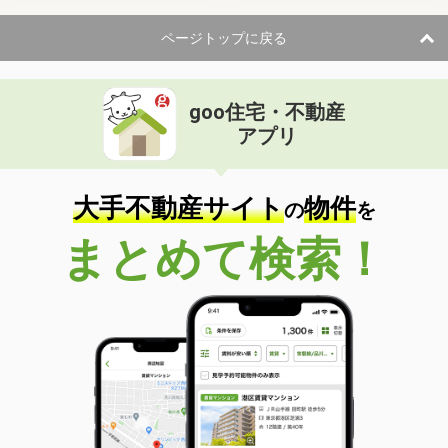
ページトップに戻る
goo住宅・不動産
アプリ
大手不動産サイト
物件
の
を
まとめて検索！