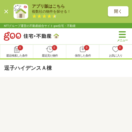
アプリ版はこちら
開く
複数社の物件を探せる！
NTTグループ運営の不動産総合サイト goo住宅・不動産
0
0
0
0
最近検索した条件
最近見た物件
保存した条件
お気に入り
逗子ハイデンスＡ棟