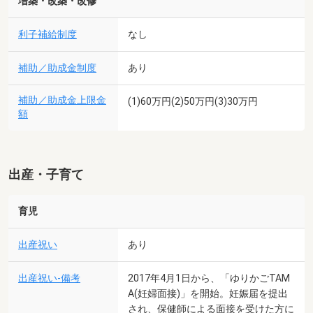
増築・改築・改修
利子補給制度
なし
補助／助成金制度
あり
補助／助成金上限金
(1)60万円(2)50万円(3)30万円
額
出産・子育て
育児
出産祝い
あり
出産祝い-備考
2017年4月1日から、「ゆりかごTAM
A(妊婦面接)」を開始。妊娠届を提出
され、保健師による面接を受けた方に