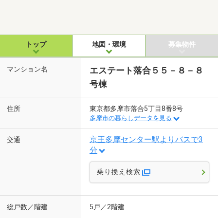
トップ
地図・環境
募集物件
マンション名
エステート落合５５－８－８
号棟
住所
東京都多摩市落合5丁目8番8号
多摩市の暮らしデータを見る
京王多摩センター駅よりバスで3
交通
分
乗り換え検索
総戸数／階建
5戸／2階建