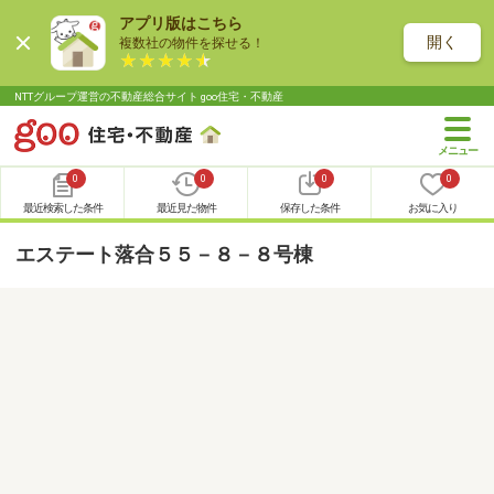
アプリ版はこちら
開く
複数社の物件を探せる！
NTTグループ運営の不動産総合サイト goo住宅・不動産
0
0
0
0
最近検索した条件
最近見た物件
保存した条件
お気に入り
エステート落合５５－８－８号棟