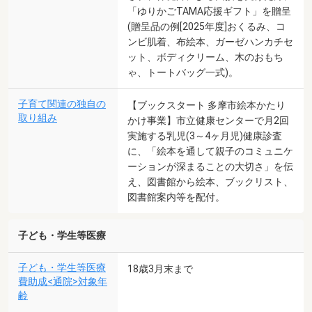
「ゆりかごTAMA応援ギフト」を贈呈
(贈呈品の例[2025年度]おくるみ、コ
ンビ肌着、布絵本、ガーゼハンカチセ
ット、ボディクリーム、木のおもち
ゃ、トートバッグ一式)。
子育て関連の独自の
【ブックスタート 多摩市絵本かたり
取り組み
かけ事業】市立健康センターで月2回
実施する乳児(3～4ヶ月児)健康診査
に、「絵本を通して親子のコミュニケ
ーションが深まることの大切さ」を伝
え、図書館から絵本、ブックリスト、
図書館案内等を配付。
子ども・学生等医療
子ども・学生等医療
18歳3月末まで
費助成<通院>対象年
齢