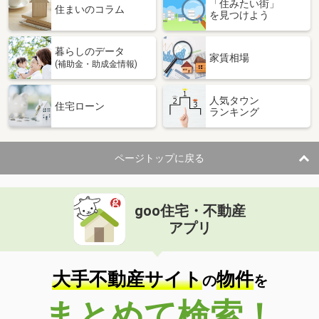
「住みたい街」
住まいのコラム
を見つけよう
暮らしのデータ
家賃相場
(補助金・助成金情報)
人気タウン
住宅ローン
ランキング
ページトップに戻る
goo住宅・不動産
アプリ
大手不動産サイト
物件
の
を
まとめて検索！