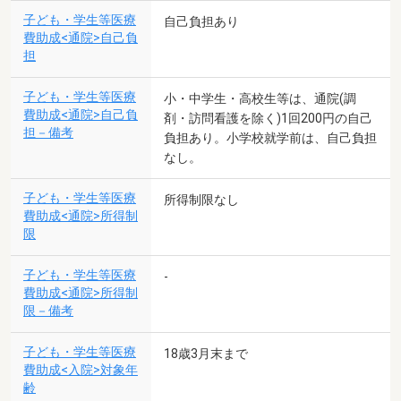
子ども・学生等医療
自己負担あり
費助成<通院>自己負
担
子ども・学生等医療
小・中学生・高校生等は、通院(調
費助成<通院>自己負
剤・訪問看護を除く)1回200円の自己
担－備考
負担あり。小学校就学前は、自己負担
なし。
子ども・学生等医療
所得制限なし
費助成<通院>所得制
限
子ども・学生等医療
-
費助成<通院>所得制
限－備考
子ども・学生等医療
18歳3月末まで
費助成<入院>対象年
齢