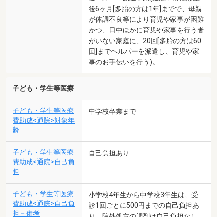
後6ヶ月[多胎の方は1年]までで、母親
が体調不良等により育児や家事が困難
かつ、日中ほかに育児や家事を行う者
がいない家庭に、20回[多胎の方は60
回]までヘルパーを派遣し、育児や家
事のお手伝いを行う)。
子ども・学生等医療
子ども・学生等医療
中学校卒業まで
費助成<通院>対象年
齢
子ども・学生等医療
自己負担あり
費助成<通院>自己負
担
子ども・学生等医療
小学校4年生から中学校3年生は、受
費助成<通院>自己負
診1回ごとに500円までの自己負担あ
担－備考
り。院外処方の調剤は自己負担なし。