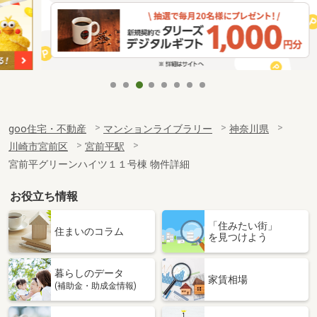
goo住宅・不動産
マンションライブラリー
神奈川県
川崎市宮前区
宮前平駅
宮前平グリーンハイツ１１号棟 物件詳細
お役立ち情報
「住みたい街」
住まいのコラム
を見つけよう
暮らしのデータ
家賃相場
(補助金・助成金情報)