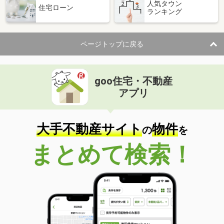
人気タウン
住宅ローン
ランキング
ページトップに戻る
goo住宅・不動産
アプリ
大手不動産サイト
物件
の
を
まとめて検索！