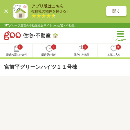
アプリ版はこちら
開く
複数社の物件を探せる！
NTTグループ運営の不動産総合サイト goo住宅・不動産
0
0
0
0
最近検索した条件
最近見た物件
保存した条件
お気に入り
宮前平グリーンハイツ１１号棟