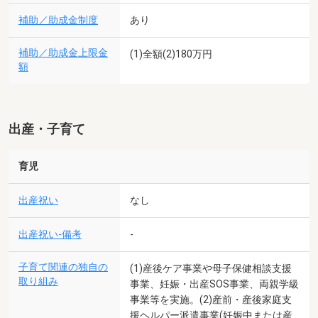
補助／助成金制度
あり
補助／助成金上限金
(1)全額(2)180万円
額
出産・子育て
育児
出産祝い
なし
出産祝い-備考
-
子育て関連の独自の
(1)産後ケア事業や母子保健相談支援
取り組み
事業、妊娠・出産SOS事業、両親学級
事業等を実施。(2)産前・産後家庭支
援ヘルパー派遣事業(妊娠中または産