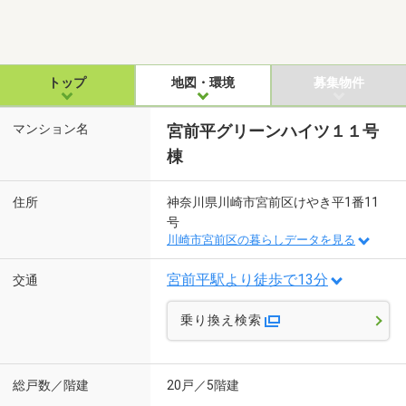
トップ
地図・環境
募集物件
マンション名
宮前平グリーンハイツ１１号
棟
住所
神奈川県川崎市宮前区けやき平1番11
号
川崎市宮前区の暮らしデータを見る
宮前平駅より徒歩で13分
交通
乗り換え検索
総戸数／階建
20戸／5階建