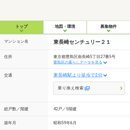
トップ
地図・環境
募集物件
マンション名
東長崎センチュリー２１
住所
東京都豊島区南長崎5丁目27番5号
豊島区の暮らしデータを見る
東長崎駅より徒歩で2分
交通
乗り換え検索
総戸数／階建
42戸／5階建
築年月
昭和59年6月