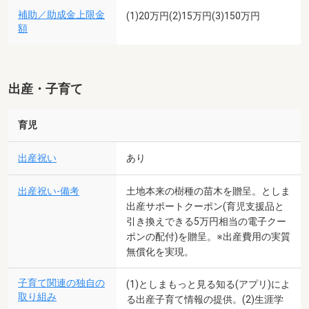
補助／助成金上限金
(1)20万円(2)15万円(3)150万円
額
出産・子育て
育児
出産祝い
あり
出産祝い-備考
土地本来の樹種の苗木を贈呈。としま
出産サポートクーポン(育児支援品と
引き換えできる5万円相当の電子クー
ポンの配付)を贈呈。※出産費用の実質
無償化を実現。
子育て関連の独自の
(1)としまもっと見る知る(アプリ)によ
取り組み
る出産子育て情報の提供。(2)生涯学