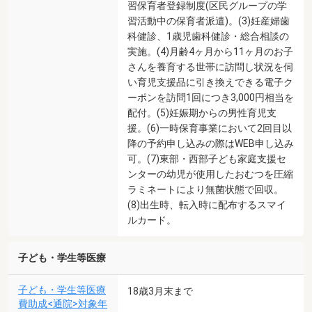
習保育者登録制度(区民グループの学
習活動中の保育者派遣)。(3)妊産婦歯
科健診、1歳児歯科健診・総合相談の
実施。(4)月齢4ヶ月から11ヶ月のお子
さんを養育する世帯に訪問し状況を伺
い育児支援品に引き換えできる電子ク
ーポンを訪問1回につき3,000円相当を
配付。(5)妊娠期からの男性育児支
援。(6)一時保育事業において2回目以
降の予約申し込みの際はWEB申し込み
可。(7)東部・西部子ども家庭支援セ
ンターの幼児が使用したおむつを圧縮
ラミネートにより無菌状態で回収。
(8)出生時、転入時に配布するスマイ
ルカード。
子ども・学生等医療
子ども・学生等医療
18歳3月末まで
費助成<通院>対象年