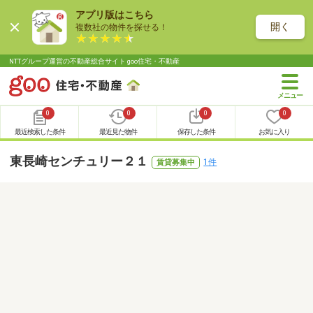
アプリ版はこちら
開く
複数社の物件を探せる！
NTTグループ運営の不動産総合サイト goo住宅・不動産
0
0
0
0
最近検索した条件
最近見た物件
保存した条件
お気に入り
東長崎センチュリー２１
1件
賃貸募集中