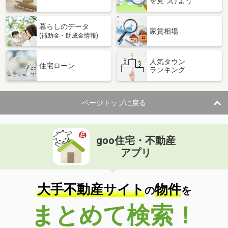
を見つけよう
暮らしのデータ
家賃相場
(補助金・助成金情報)
人気タウン
住宅ローン
ランキング
ページトップに戻る
goo住宅・不動産
アプリ
大手不動産サイト
物件
の
を
まとめて検索！