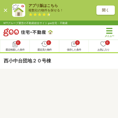
アプリ版はこちら
開く
複数社の物件を探せる！
NTTグループ運営の不動産総合サイト goo住宅・不動産
0
0
0
0
最近検索した条件
最近見た物件
保存した条件
お気に入り
西小中台団地２０号棟