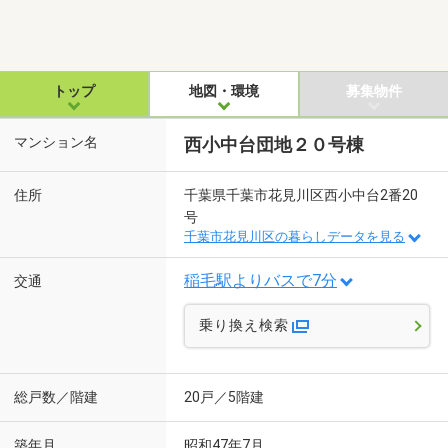
トップ
地図・環境
募集物件
マンション名
西小中台団地２０号棟
住所
千葉県千葉市花見川区西小中台2番20
号
千葉市花見川区の暮らしデータを見る
稲毛駅よりバスで7分
交通
乗り換え検索
総戸数／階建
20戸／5階建
築年月
昭和47年7月