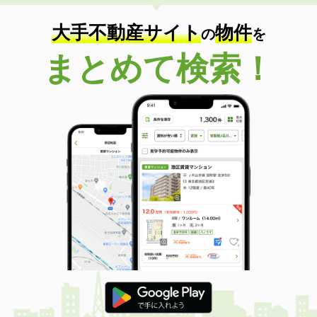
大手不動産サイト
物件
の
を
まとめて検索！