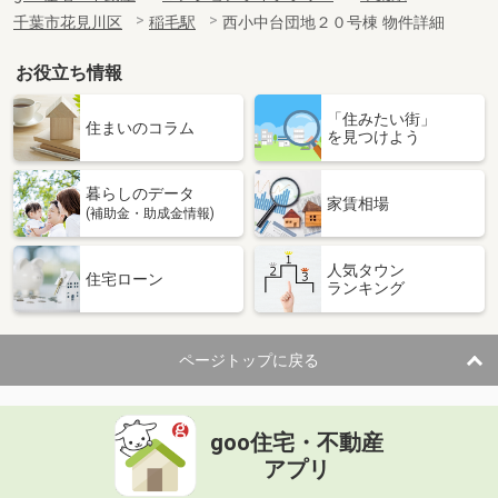
千葉市花見川区
稲毛駅
西小中台団地２０号棟 物件詳細
お役立ち情報
「住みたい街」
住まいのコラム
を見つけよう
暮らしのデータ
家賃相場
(補助金・助成金情報)
人気タウン
住宅ローン
ランキング
ページトップに戻る
goo住宅・不動産
アプリ