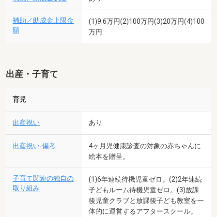
補助／助成金上限金
(1)9.6万円(2)100万円(3)20万円(4)100
額
万円
出産・子育て
育児
出産祝い
あり
出産祝い-備考
4ヶ月児健康診査の対象の赤ちゃんに
絵本を贈呈。
子育て関連の独自の
(1)6年連続待機児童ゼロ。(2)2年連続
取り組み
子どもルーム待機児童ゼロ。(3)放課
後児童クラブと放課後子ども教室を一
体的に運営するアフタースクール。