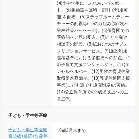
(4)小中学生に「ふれあいパスポー
ト」(対象施設を無料・割引で利用可
能)を配布。(5)ステップルームティー
チャーの配置等6つの取組み(第2次不
登校対策パッケージ)。(6)保育園での
医療的ケア児の受入。(7)こども発達
相談室の開設。(8)紙おむつのサブス
クリプションサービス。(9)施設利用
選考基準における多胎児への加点。(1
0)子育て支援コンシェルジュ。(11)エ
ンゼルヘルパー。(12)男性の育児休業
取得促進奨励金。(13)乳児等通園支援
事業(こども誰でも通園制度)の実施。
(14)公立保育所での3歳児以上への主
食提供。
子ども・学生等医療
子ども・学生等医療
18歳3月末まで
費助成<通院>対象年