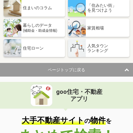
「住みたい街」
住まいのコラム
を見つけよう
暮らしのデータ
家賃相場
(補助金・助成金情報)
人気タウン
住宅ローン
ランキング
ページトップに戻る
goo住宅・不動産
アプリ
大手不動産サイト
物件
の
を