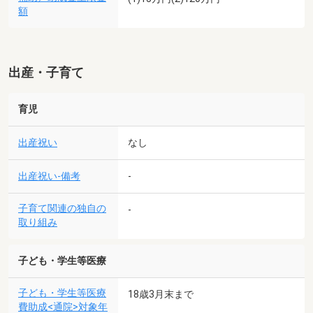
額
出産・子育て
育児
出産祝い
なし
出産祝い-備考
-
子育て関連の独自の
-
取り組み
子ども・学生等医療
子ども・学生等医療
18歳3月末まで
費助成<通院>対象年