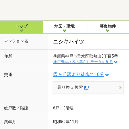
トップ
地図・環境
募集物件
マンション名
ニシキハイツ
住所
兵庫県神戸市垂水区歌敷山3丁目5番
神戸市垂水区の暮らしデータを見る
霞ヶ丘駅より徒歩で10分
交通
乗り換え検索
総戸数／階建
6戸／3階建
築年月
昭和52年11月