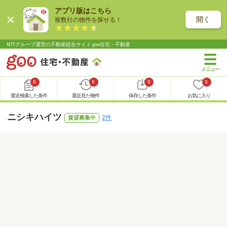
アプリ版はこちら
開く
複数社の物件を探せる！
NTTグループ運営の不動産総合サイト goo住宅・不動産
0
0
0
0
最近検索した条件
最近見た物件
保存した条件
お気に入り
ニシキハイツ
2件
賃貸募集中