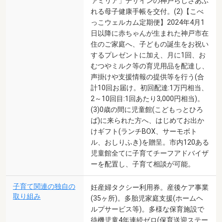
ァミリア」デザインの神戸らしさあふ
れる母子健康手帳を交付。(2)【こべ
っこウェルカム定期便】2024年4月1
日以降に赤ちゃんが生まれた神戸市在
住のご家庭へ、子どもの誕生をお祝い
するプレゼントに加え、月に1回、お
むつやミルク等の育児用品を配達し、
声掛けや支援情報の提供等を行う(合
計10回お届け。初回配達:1万円相当、
2～10回目:1回あたり3,000円相当)。
(3)0歳の間に児童館(こどもっとひろ
ば)に来られた方へ、はじめてお出か
けギフト(ランチBOX、サーモボト
ル、おしりふき)を贈呈。市内120ある
児童館全てに子育てチーフアドバイザ
ーを配置し、子育て相談が可能。
子育て関連の独自の
妊産婦タクシー利用券。産後ケア事業
取り組み
(35ヶ所)。多胎児家庭支援(ホームヘ
ルプサービス等)。多様な保育施設で
待機児童4年連続ゼロ(保育送迎ステー