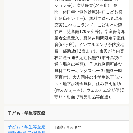
ション等)。病児保育(24ヶ所)。夜
間・休日年中無休診療(神戸こども初
期急病センター)。無料で遊べる場所
充実(こべっこランド、こども本の森
神戸、児童館120ヶ所等)。学童保育希
望者全員受入。夏休み期間限定学童保
育(54ヶ所)。インフルエンザ予防接種
費一部助成(12歳まで)。市民が市内高
校に通う通学定期代無料(市外高校に
通う場合は半額)。子連れ利用可能な
無料コワーキングスペース(無料一時
保育付)。大人同伴の小学生以下市バ
ス・地下鉄料金無料。住み替え補助
(住みかえーる)。ウェルカム定期便(見
守り・対面で育児用品等配達)。
子ども・学生等医療
子ども・学生等医療
18歳3月末まで
費助成<通院>対象年