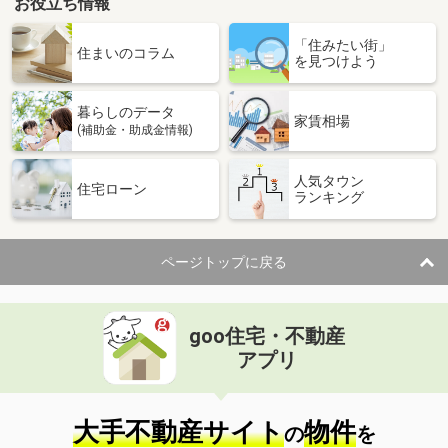
お役立ち情報
「住みたい街」
住まいのコラム
を見つけよう
暮らしのデータ
家賃相場
(補助金・助成金情報)
人気タウン
住宅ローン
ランキング
ページトップに戻る
goo住宅・不動産
アプリ
大手不動産サイト
物件
の
を