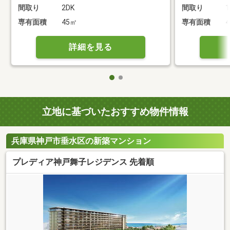
間取り
2DK
間取り
1
専有面積
45㎡
専有面積
4
詳細を見る
立地に基づいたおすすめ物件情報
兵庫県神戸市垂水区の新築マンション
プレディア神戸舞子レジデンス 先着順