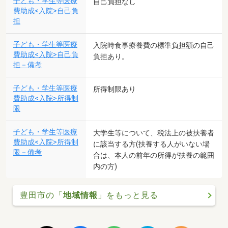
子ども・学生等医療
自己負担なし
費助成<入院>自己負
担
子ども・学生等医療
入院時食事療養費の標準負担額の自己
費助成<入院>自己負
負担あり。
担－備考
子ども・学生等医療
所得制限あり
費助成<入院>所得制
限
子ども・学生等医療
大学生等について、税法上の被扶養者
費助成<入院>所得制
に該当する方(扶養する人がいない場
限－備考
合は、本人の前年の所得が扶養の範囲
内の方)
豊田市の「
地域情報
」をもっと見る