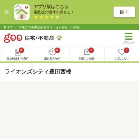
アプリ版はこちら
開く
複数社の物件を探せる！
NTTグループ運営の不動産総合サイト goo住宅・不動産
0
0
0
0
最近検索した条件
最近見た物件
保存した条件
お気に入り
ライオンズシティ豊田西棟