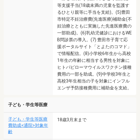
等支援手当(18歳未満の児童を監護す
るひとり親等に手当を支給)。(5)豊田
市特定不妊治療費(先進医療)補助金(不
妊治療とともに実施した先進医療費の
一部助成)。(6)乳幼児健診におけるWE
B問診票の導入。(7) 豊田市子育て応
援ポータルサイト「とよたのコマド」
で情報配信。(8)小学校6年生から高校
1年生の年齢に相当する男性を対象に
ヒトパピローマウイルスワクチン接種
費用の一部を助成。(9)中学校3年生と
高校3年生相当の子を対象にインフル
エンザ予防接種費用に補助金を支給。
子ども・学生等医療
子ども・学生等医療
18歳3月末まで
費助成<通院>対象年
齢