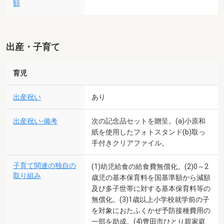
額
出産・子育て
育児
出産祝い
あり
出産祝い-備考
次の記念品セットを贈呈。(a)小原和
紙を使用したフォトスタンド(b)取っ
手付きクリアファイル。
子育て関連の独自の
(1)幼児給食の給食費無償化。(2)0～2
取り組み
歳児の基本保育料を国基準額から減額
及び多子世帯に対する基本保育料等の
無償化。(3)1歳以上小学校就学前の子
を対象におたふくかぜ予防接種費用の
一部を助成。(4)豊田市ひとり親家庭