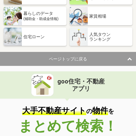
暮らしのデータ
家賃相場
(補助金・助成金情報)
人気タウン
住宅ローン
ランキング
ページトップに戻る
goo住宅・不動産
アプリ
大手不動産サイト
物件
の
を
まとめて検索！