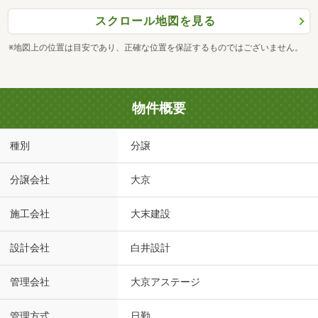
スクロール地図を見る
※地図上の位置は目安であり、正確な位置を保証するものではございません。
物件概要
種別
分譲
分譲会社
大京
施工会社
大末建設
設計会社
白井設計
管理会社
大京アステージ
管理方式
日勤