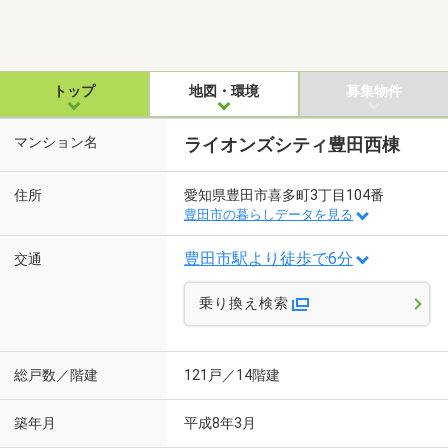
トップ
地図・環境
募集物件
マンション名
ライオンズシティ豊田西棟
住所
愛知県豊田市喜多町3丁目104番
豊田市の暮らしデータを見る
豊田市駅より徒歩で6分
交通
乗り換え検索
総戸数／階建
121戸／14階建
築年月
平成8年3月