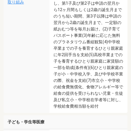
取り組み
し、第1子及び第2子は申請の翌月か
ら12ヶ月間もしくは2歳の誕生月まで
のうち短い期間、第3子以降は申請の
翌月から2歳の誕生月まで、一定額の
紙おむつ等を毎月お届け。(2)子育て
パスポート事業(3)年齢に応じた無料
のプラネタリウム番組観覧(4)中学校
卒業までの子を養育するひとり親家庭
に年2回手当を支給(5)高校卒業までの
子を養育するひとり親家庭に家賃額の
一部を助成(条件有)(6)ひとり親家庭の
子が小・中学校入学、及び中学校卒業
の際、祝金を支給(7)市立小・中学校
の給食費無償化、食物アレルギー等で
給食の提供を受けられない児童・生徒
及び私立小・中学校在学者等に対し、
学校給食費相当額を給付
子ども・学生等医療