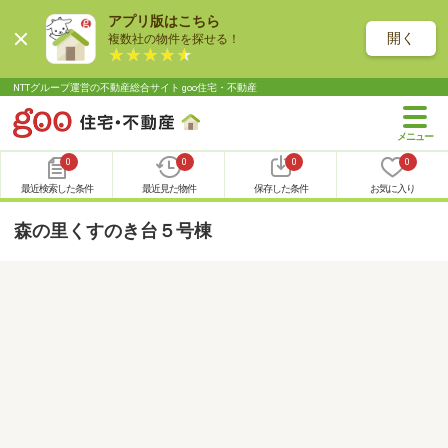
アプリ版はこちら
開く
複数社の物件を探せる！
NTTグループ運営の不動産総合サイト goo住宅・不動産
0
0
0
0
最近検索した条件
最近見た物件
保存した条件
お気に入り
森の里くすのき台５号棟