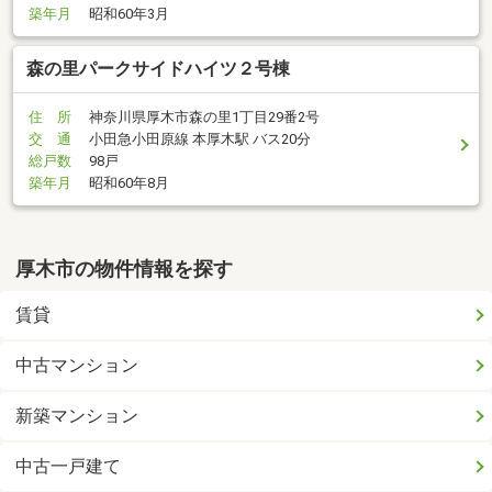
築年月
昭和60年3月
森の里パークサイドハイツ２号棟
住 所
神奈川県厚木市森の里1丁目29番2号
交 通
小田急小田原線 本厚木駅 バス20分
総戸数
98戸
築年月
昭和60年8月
厚木市の物件情報を探す
賃貸
中古マンション
新築マンション
中古一戸建て