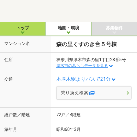
トップ
地図・環境
募集物件
マンション名
森の里くすのき台５号棟
住所
神奈川県厚木市森の里1丁目28番5号
厚木市の暮らしデータを見る
本厚木駅よりバスで21分
交通
乗り換え検索
総戸数／階建
72戸／4階建
築年月
昭和60年3月