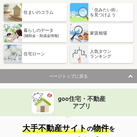
「住みたい街」
住まいのコラム
を見つけよう
暮らしのデータ
家賃相場
(補助金・助成金情報)
人気タウン
住宅ローン
ランキング
ページトップに戻る
goo住宅・不動産
アプリ
大手不動産サイト
物件
の
を