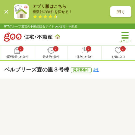
アプリ版はこちら
開く
複数社の物件を探せる！
NTTグループ運営の不動産総合サイト goo住宅・不動産
0
0
0
0
最近検索した条件
最近見た物件
保存した条件
お気に入り
ベルブリーズ森の里３号棟
4件
賃貸募集中