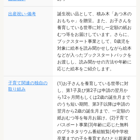
出産祝い-備考
誕生祝い品として、積み木「あつ木の
おもちゃ」を贈呈。また、お子さんを
養育している世帯に対し一定額の紙お
むつ等をお届けしています。さらに、
ブックスタート事業として、0歳児を
対象に絵本を読み聞かせしながら絵本
などが入ったブックスタートパックを
お渡しし、読み聞かせの方法や年齢に
応じた絵本をご紹介します。
子育て関連の独自の
(1)お子さんを養育している世帯に対
取り組み
し、第1子及び第2子は申請の翌月か
ら12ヶ月間もしくは2歳の誕生月まで
のうち短い期間、第3子以降は申請の
翌月から2歳の誕生月まで、一定額の
紙おむつ等を毎月お届け。(2)子育て
パスポート事業(3)年齢に応じた無料
のプラネタリウム番組観覧(4)中学校
卒業までの子を養育するひとり親家庭