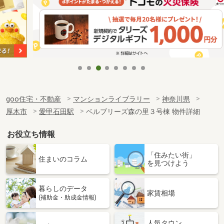
goo住宅・不動産
マンションライブラリー
神奈川県
厚木市
愛甲石田駅
ベルブリーズ森の里３号棟 物件詳細
お役立ち情報
「住みたい街」
住まいのコラム
を見つけよう
暮らしのデータ
家賃相場
(補助金・助成金情報)
人気タウン