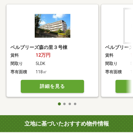
ベルブリーズ森の里３号棟
ベルブリー
12万円
賃料
賃料
間取り
5LDK
間取り
5
専有面積
118㎡
専有面積
詳細を見る
立地に基づいたおすすめ物件情報