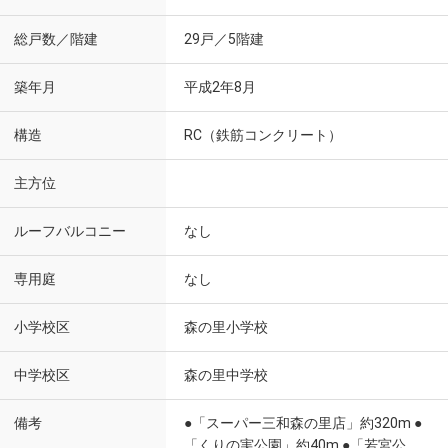
総戸数／階建
29戸／5階建
築年月
平成2年8月
構造
RC（鉄筋コンクリート）
主方位
ルーフバルコニー
なし
専用庭
なし
小学校区
森の里小学校
中学校区
森の里中学校
備考
●「スーパー三和森の里店」約320m ●
「くりの実公園」約40m ●「若宮公