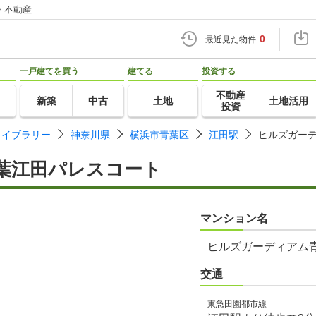
・不動産
0
最近見た物件
一戸建てを買う
建てる
投資する
不動産
新築
中古
土地
土地活用
投資
ライブラリー
神奈川県
横浜市青葉区
江田駅
ヒルズガー
葉江田パレスコート
マンション名
ヒルズガーディアム
交通
東急田園都市線