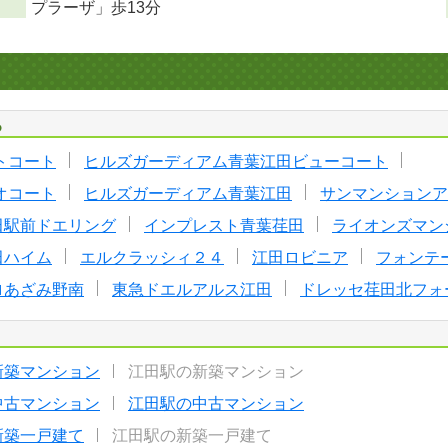
プラーザ」歩13分
る
トコート
ヒルズガーディアム青葉江田ビューコート
オコート
ヒルズガーディアム青葉江田
サンマンションア
田駅前ドエリング
インプレスト青葉荏田
ライオンズマン
田ハイム
エルクラッシィ２４
江田ロビニア
フォンテ
ロあざみ野南
東急ドエルアルス江田
ドレッセ荏田北フォ
新築マンション
江田駅の新築マンション
中古マンション
江田駅の中古マンション
新築一戸建て
江田駅の新築一戸建て