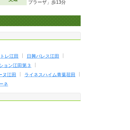
プラーザ」歩13分
トレ江田
日興パレス江田
ション江田第３
ーヌ江田
ライネスハイム青葉荏田
ーネ