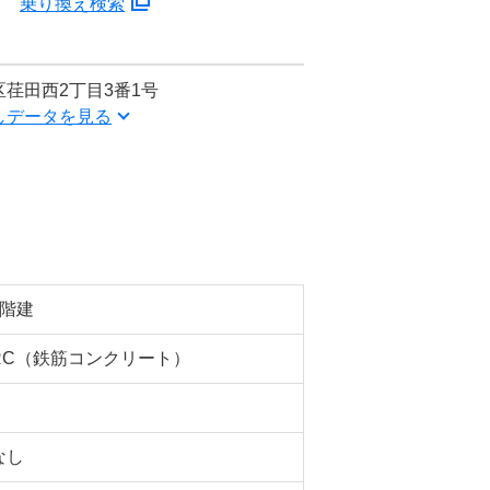
分
乗り換え検索
荏田西2丁目3番1号
しデータを見る
8階建
RC（鉄筋コンクリート）
なし