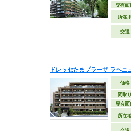
専有面
所在
交通
ドレッセたまプラーザ ラベニ
価格
間取
専有面
所在
交通