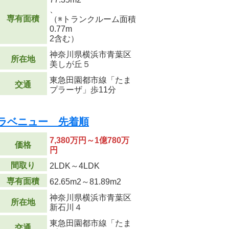
、
専有面積
（※トランクルーム面積
0.77m
2
含む）
神奈川県横浜市青葉区
所在地
美しが丘５
東急田園都市線「たま
交通
プラーザ」歩11分
 ラベニュー 先着順
7,380万円～1億780万
価格
円
間取り
2LDK～4LDK
専有面積
62.65m
2
～81.89m
2
神奈川県横浜市青葉区
所在地
新石川４
東急田園都市線「たま
交通