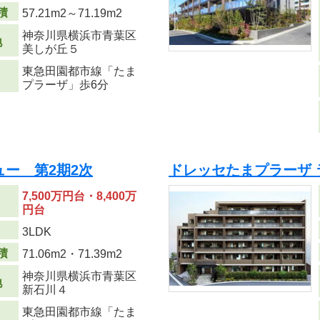
積
57.21m
2
～71.19m
2
神奈川県横浜市青葉区
地
美しが丘５
東急田園都市線「たま
プラーザ」歩6分
ュー 第2期2次
ドレッセたまプラーザ
7,500万円台・8,400万
円台
り
3LDK
積
71.06m
2
・71.39m
2
神奈川県横浜市青葉区
地
新石川４
東急田園都市線「たま