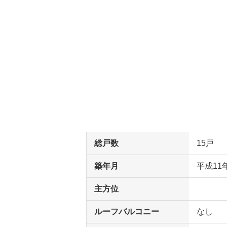
総戸数
15戸
築年月
平成11
主方位
ルーフバルコニー
なし