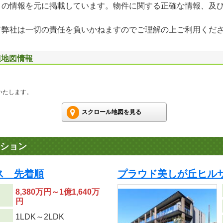
」の情報を元に掲載しています。物件に関する正確な情報、及
て弊社は一切の責任を負いかねますのでご理解の上ご利用くだ
辺地図情報
いたします。
スクロール地図を見る
ション
ス 先着順
プラウド美しが丘ヒル
8,380万円～1億1,640万
円
り
1LDK～2LDK