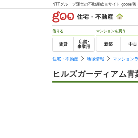
NTTグループ運営の不動産総合サイト goo住宅
借りる
マンションを買う
店舗･
賃貸
新築
中古
事業用
住宅・不動産
地域情報
マンション
ヒルズガーディアム青