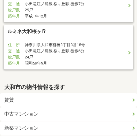
交 通
小田急江ノ島線 桜ヶ丘駅 徒歩7分
総戸数
29戸
築年月
平成1年12月
ルミネ大和桜ヶ丘
住 所
神奈川県大和市柳橋3丁目3番18号
交 通
小田急江ノ島線 桜ヶ丘駅 徒歩6分
総戸数
24戸
築年月
昭和59年9月
大和市の物件情報を探す
賃貸
中古マンション
新築マンション