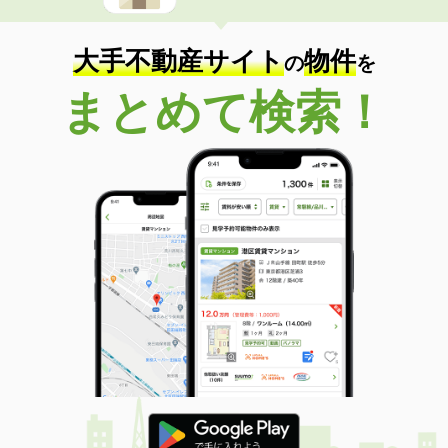
大手不動産サイト
物件
の
を
まとめて検索！