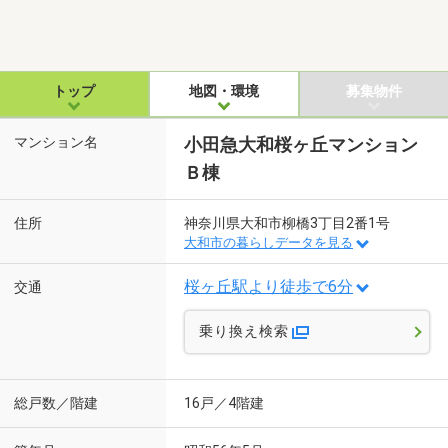
トップ
地図・環境
募集物件
マンション名
小田急大和桜ヶ丘マンション
Ｂ棟
住所
神奈川県大和市柳橋3丁目2番1号
大和市の暮らしデータを見る
桜ヶ丘駅より徒歩で6分
交通
乗り換え検索
総戸数／階建
16戸／4階建