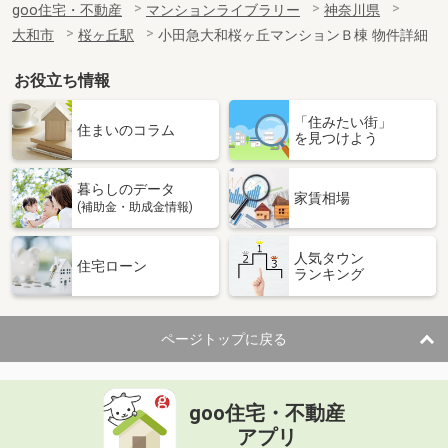
goo住宅・不動産
マンションライブラリー
神奈川県
大和市
桜ヶ丘駅
小田急大和桜ヶ丘マンションＢ棟 物件詳細
お役立ち情報
「住みたい街」
住まいのコラム
を見つけよう
暮らしのデータ
家賃相場
(補助金・助成金情報)
人気タウン
住宅ローン
ランキング
ページトップに戻る
goo住宅・不動産
アプリ