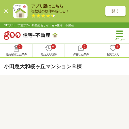
アプリ版はこちら
開く
複数社の物件を探せる！
NTTグループ運営の不動産総合サイト goo住宅・不動産
0
0
0
0
最近検索した条件
最近見た物件
保存した条件
お気に入り
小田急大和桜ヶ丘マンションＢ棟