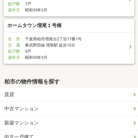
総戸数
7戸
築年月
昭和55年3月
ホームタウン増尾１号棟
住 所
千葉県柏市増尾台2丁目17番1号
交 通
東武野田線 増尾駅 徒歩12分
総戸数
5戸
築年月
昭和55年3月
柏市の物件情報を探す
賃貸
中古マンション
新築マンション
中古一戸建て