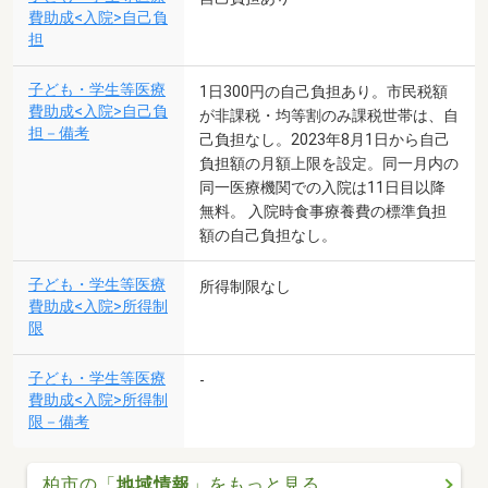
費助成<入院>自己負
担
子ども・学生等医療
1日300円の自己負担あり。市民税額
費助成<入院>自己負
が非課税・均等割のみ課税世帯は、自
担－備考
己負担なし。2023年8月1日から自己
負担額の月額上限を設定。同一月内の
同一医療機関での入院は11日目以降
無料。 入院時食事療養費の標準負担
額の自己負担なし。
子ども・学生等医療
所得制限なし
費助成<入院>所得制
限
子ども・学生等医療
-
費助成<入院>所得制
限－備考
柏市の「
地域情報
」をもっと見る