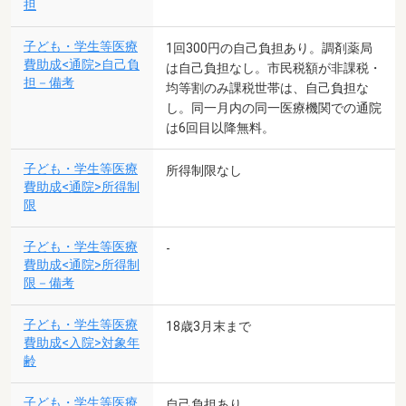
担
子ども・学生等医療
1回300円の自己負担あり。調剤薬局
費助成<通院>自己負
は自己負担なし。市民税額が非課税・
担－備考
均等割のみ課税世帯は、自己負担な
し。同一月内の同一医療機関での通院
は6回目以降無料。
子ども・学生等医療
所得制限なし
費助成<通院>所得制
限
子ども・学生等医療
-
費助成<通院>所得制
限－備考
子ども・学生等医療
18歳3月末まで
費助成<入院>対象年
齢
子ども・学生等医療
自己負担あり