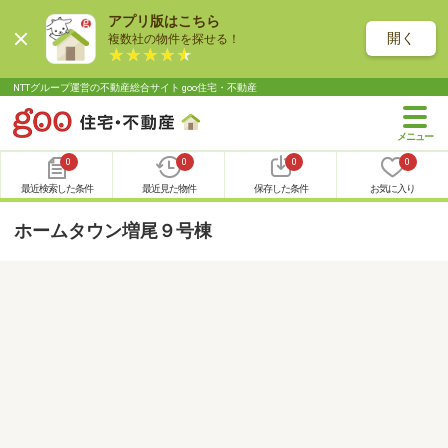
アプリ版はこちら
開く
複数社の物件を探せる！
NTTグループ運営の不動産総合サイト goo住宅・不動産
0
0
0
0
最近検索した条件
最近見た物件
保存した条件
お気に入り
ホームタウン増尾９号棟