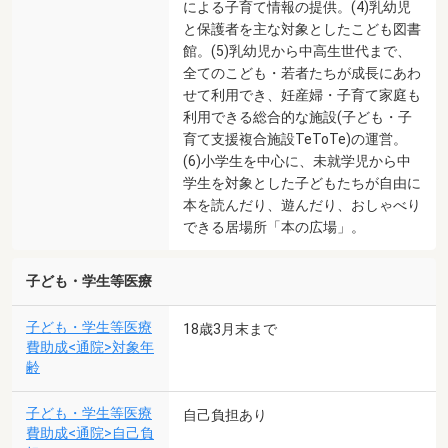
による子育て情報の提供。(4)乳幼児
と保護者を主な対象としたこども図書
館。(5)乳幼児から中高生世代まで、
全てのこども・若者たちが成長にあわ
せて利用でき、妊産婦・子育て家庭も
利用できる総合的な施設(子ども・子
育て支援複合施設TeToTe)の運営。
(6)小学生を中心に、未就学児から中
学生を対象とした子どもたちが自由に
本を読んだり、遊んだり、おしゃべり
できる居場所「本の広場」。
子ども・学生等医療
子ども・学生等医療
18歳3月末まで
費助成<通院>対象年
齢
子ども・学生等医療
自己負担あり
費助成<通院>自己負