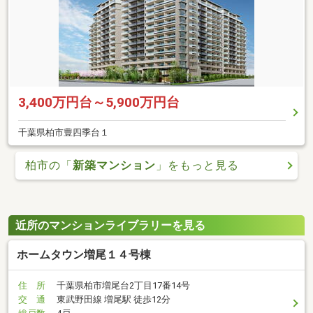
3,400万円台～5,900万円台
千葉県柏市豊四季台１
柏市の「
新築マンション
」をもっと見る
近所のマンションライブラリーを見る
ホームタウン増尾１４号棟
住 所
千葉県柏市増尾台2丁目17番14号
交 通
東武野田線 増尾駅 徒歩12分