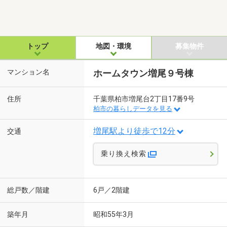
トップ
地図・環境
募集物件
マンション名
ホームタウン増尾９号棟
住所
千葉県柏市増尾台2丁目17番9号
柏市の暮らしデータを見る
増尾駅より徒歩で12分
交通
乗り換え検索
総戸数／階建
6戸／2階建
築年月
昭和55年3月