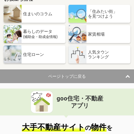
「住みたい街」
住まいのコラム
を見つけよう
暮らしのデータ
家賃相場
(補助金・助成金情報)
人気タウン
住宅ローン
ランキング
ページトップに戻る
goo住宅・不動産
アプリ
大手不動産サイト
物件
の
を