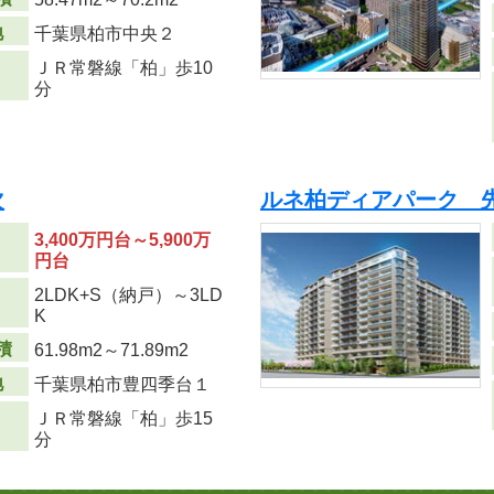
地
千葉県柏市中央２
ＪＲ常磐線「柏」歩10
分
次
ルネ柏ディアパーク 
3,400万円台～5,900万
円台
2LDK+S（納戸）～3LD
り
K
積
61.98m
2
～71.89m
2
地
千葉県柏市豊四季台１
ＪＲ常磐線「柏」歩15
分