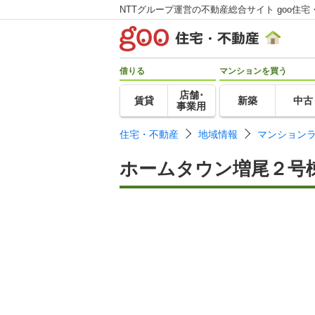
NTTグループ運営の不動産総合サイト goo住宅
借りる
マンションを買う
店舗･
賃貸
新築
中古
事業用
住宅・不動産
地域情報
マンション
ホームタウン増尾２号