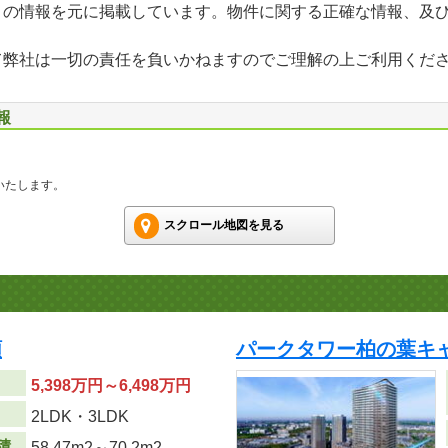
」の情報を元に掲載しています。物件に関する正確な情報、及
て弊社は一切の責任を負いかねますのでご理解の上ご利用くだ
報
いたします。
スクロール地図を見る
順
パークタワー柏の葉キ
5,398万円～6,498万円
り
2LDK・3LDK
積
58.47m
2
～70.2m
2