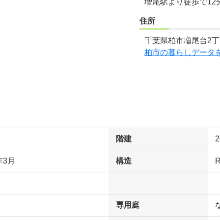
増尾駅より徒歩で12
住所
千葉県柏市増尾台2丁
柏市の暮らしデータ
階建
年3月
構造
専用庭