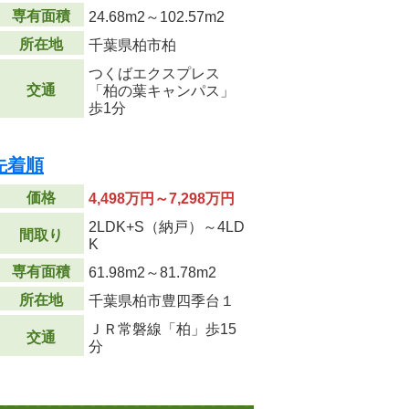
専有面積
24.68m
2
～102.57m
2
所在地
千葉県柏市柏
つくばエクスプレス
交通
「柏の葉キャンパス」
歩1分
先着順
価格
4,498万円～7,298万円
2LDK+S（納戸）～4LD
間取り
K
専有面積
61.98m
2
～81.78m
2
所在地
千葉県柏市豊四季台１
ＪＲ常磐線「柏」歩15
交通
分