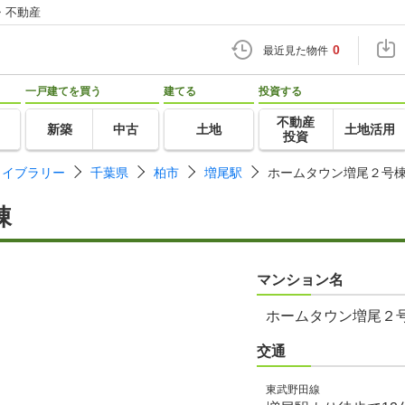
・不動産
0
最近見た物件
一戸建てを買う
建てる
投資する
不動産
新築
中古
土地
土地活用
投資
ライブラリー
千葉県
柏市
増尾駅
ホームタウン増尾２号
棟
マンション名
ホームタウン増尾２
交通
東武野田線