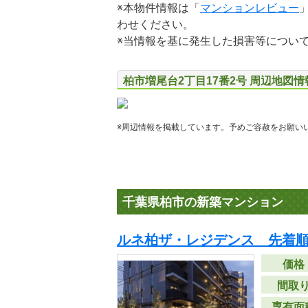
※本物件情報は「
マンションレビュー
わせください。
※当情報を基に発生した損害等につい
柏市増尾台2丁目17番2号 周辺地図情
※周辺情報を掲載しています。予めご容赦をお願い
千葉県柏市の新築マンション
ルネ柏ザ・レジデンス 先着
価格
間取
専有面