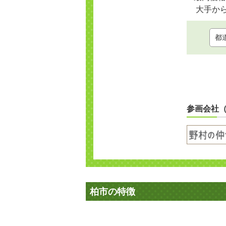
大手か
参画会社
柏市の特徴