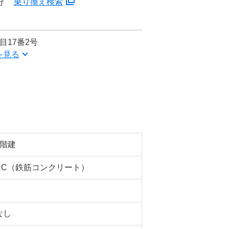
分
乗り換え検索
目17番2号
を見る
2階建
RC（鉄筋コンクリート）
なし