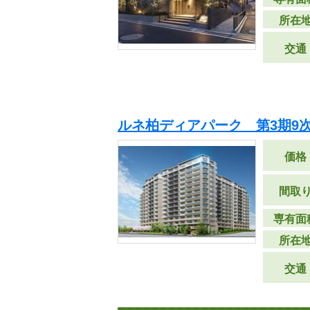
所在
交通
ルネ柏ディアパーク 第3期9
価格
間取
専有面
所在
交通