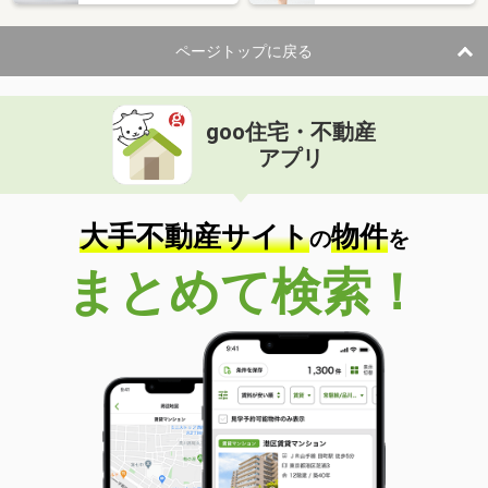
ページトップに戻る
goo住宅・不動産
アプリ
大手不動産サイト
物件
の
を
まとめて検索！