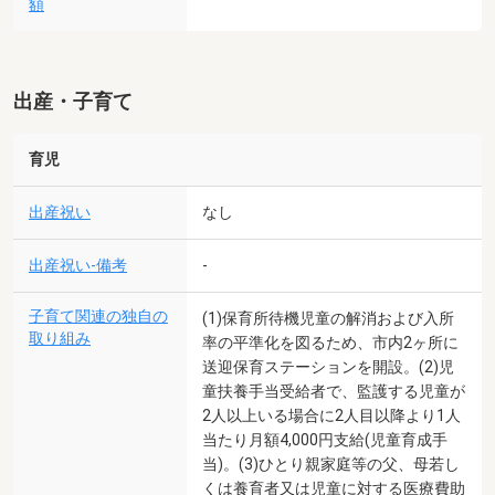
額
出産・子育て
育児
出産祝い
なし
出産祝い-備考
-
子育て関連の独自の
(1)保育所待機児童の解消および入所
取り組み
率の平準化を図るため、市内2ヶ所に
送迎保育ステーションを開設。(2)児
童扶養手当受給者で、監護する児童が
2人以上いる場合に2人目以降より1人
当たり月額4,000円支給(児童育成手
当)。(3)ひとり親家庭等の父、母若し
くは養育者又は児童に対する医療費助