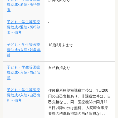
費助成<通院>所得制
限
子ども・学生等医療
-
費助成<通院>所得制
限－備考
子ども・学生等医療
18歳3月末まで
費助成<入院>対象年
齢
子ども・学生等医療
自己負担あり
費助成<入院>自己負
担
子ども・学生等医療
住民税所得割額課税世帯は、1日200
費助成<入院>自己負
円の自己負担あり。非課税世帯は、自
担－備考
己負担なし。同一医療機関の同月11
日目以降の分は無料。 入院時食事療
養費の標準負担額の自己負担なし。