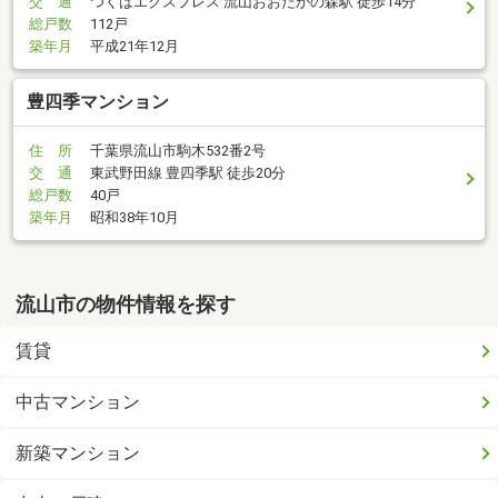
交 通
つくばエクスプレス 流山おおたかの森駅 徒歩14分
総戸数
112戸
築年月
平成21年12月
豊四季マンション
住 所
千葉県流山市駒木532番2号
交 通
東武野田線 豊四季駅 徒歩20分
総戸数
40戸
築年月
昭和38年10月
流山市の物件情報を探す
賃貸
中古マンション
新築マンション