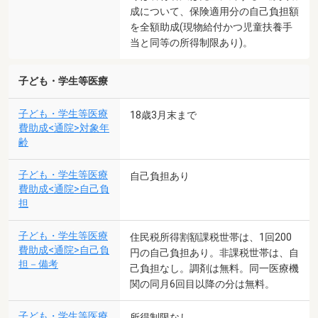
成について、保険適用分の自己負担額
を全額助成(現物給付かつ児童扶養手
当と同等の所得制限あり)。
子ども・学生等医療
子ども・学生等医療
18歳3月末まで
費助成<通院>対象年
齢
子ども・学生等医療
自己負担あり
費助成<通院>自己負
担
子ども・学生等医療
住民税所得割額課税世帯は、1回200
費助成<通院>自己負
円の自己負担あり。非課税世帯は、自
担－備考
己負担なし。調剤は無料。同一医療機
関の同月6回目以降の分は無料。
子ども・学生等医療
所得制限なし