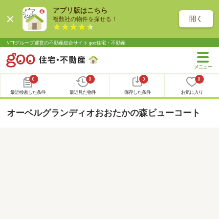
アプリ版はこちら
開く
複数社の物件を探せる！
NTTグループ運営の不動産総合サイト goo住宅・不動産
0
0
0
0
最近検索した条件
最近見た物件
保存した条件
お気に入り
オーベルグランディオおおたかの森ビューコート