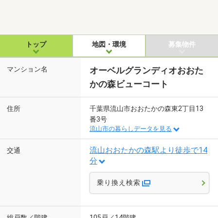
トップ
地図・環境
募集物件
マンション名
オーベルグランディオおおた
かの森ビューコート
住所
千葉県流山市おおたかの森東2丁目13
番3号
流山市の暮らしデータを見る
流山おおたかの森駅より徒歩で14
交通
分
乗り換え検索
総戸数／階建
105戸／14階建