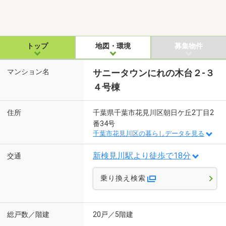
トップ
地図・環境
募集物件
マンション名
サニータウンにれの木台２-３
４号棟
住所
千葉県千葉市花見川区朝日ケ丘2丁目2
番34号
千葉市花見川区の暮らしデータを見る
新検見川駅より徒歩で18分
交通
乗り換え検索
総戸数／階建
20戸／5階建