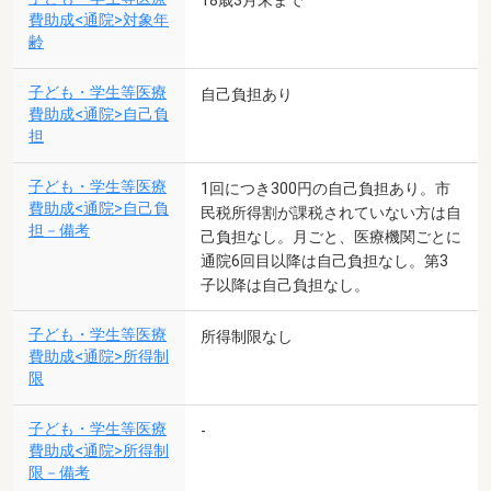
18歳3月末まで
費助成<通院>対象年
齢
子ども・学生等医療
自己負担あり
費助成<通院>自己負
担
子ども・学生等医療
1回につき300円の自己負担あり。市
費助成<通院>自己負
民税所得割が課税されていない方は自
担－備考
己負担なし。月ごと、医療機関ごとに
通院6回目以降は自己負担なし。第3
子以降は自己負担なし。
子ども・学生等医療
所得制限なし
費助成<通院>所得制
限
子ども・学生等医療
-
費助成<通院>所得制
限－備考