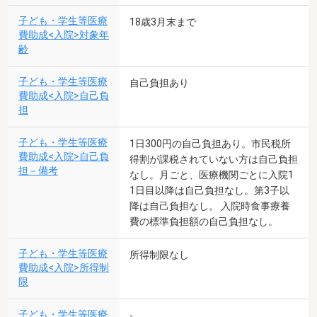
子ども・学生等医療
18歳3月末まで
費助成<入院>対象年
齢
子ども・学生等医療
自己負担あり
費助成<入院>自己負
担
子ども・学生等医療
1日300円の自己負担あり。市民税所
費助成<入院>自己負
得割が課税されていない方は自己負担
担－備考
なし。月ごと、医療機関ごとに入院1
1日目以降は自己負担なし。第3子以
降は自己負担なし。 入院時食事療養
費の標準負担額の自己負担なし。
子ども・学生等医療
所得制限なし
費助成<入院>所得制
限
子ども・学生等医療
-