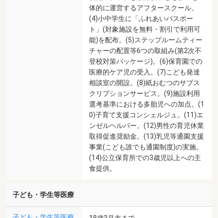
体的に運営するアフタースクール。
(4)小中学生に「ふれあいパスポー
ト」(対象施設を無料・割引で利用可
能)を配布。(5)ステップルームティー
チャーの配置等6つの取組み(第2次不
登校対策パッケージ)。(6)保育園での
医療的ケア児の受入。(7)こども発達
相談室の開設。(8)紙おむつのサブス
クリプションサービス。(9)施設利用
選考基準における多胎児への加点。(1
0)子育て支援コンシェルジュ。(11)エ
ンゼルヘルパー。(12)男性の育児休業
取得促進奨励金。(13)乳児等通園支援
事業(こども誰でも通園制度)の実施。
(14)公立保育所での3歳児以上への主
食提供。
子ども・学生等医療
子ども・学生等医療