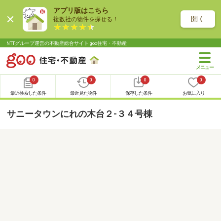
アプリ版はこちら
開く
複数社の物件を探せる！
NTTグループ運営の不動産総合サイト goo住宅・不動産
0
0
0
0
最近検索した条件
最近見た物件
保存した条件
お気に入り
サニータウンにれの木台２-３４号棟