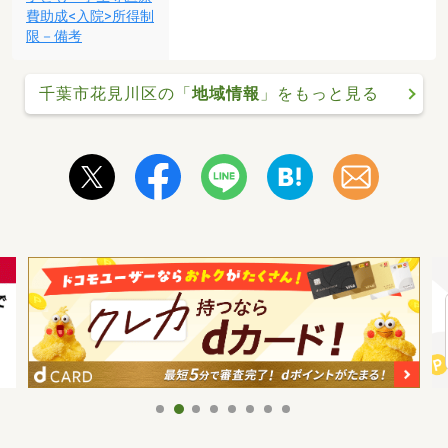
費助成<入院>所得制
限－備考
千葉市花見川区の「
地域情報
」をもっと見る