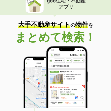
goo住宅・不動産
アプリ
大手不動産サイト
物件
の
を
まとめて検索！