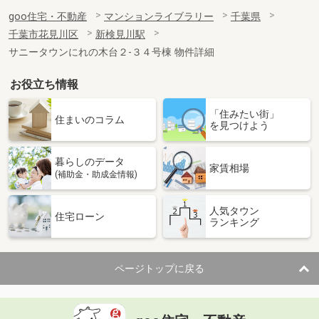
goo住宅・不動産
マンションライブラリー
千葉県
千葉市花見川区
新検見川駅
サニータウンにれの木台２-３４号棟 物件詳細
お役立ち情報
「住みたい街」
住まいのコラム
を見つけよう
暮らしのデータ
家賃相場
(補助金・助成金情報)
人気タウン
住宅ローン
ランキング
ページトップに戻る