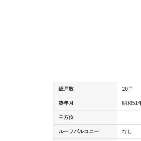
総戸数
20戸
築年月
昭和51
主方位
ルーフバルコニー
なし