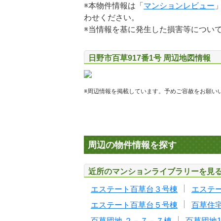
※本物件情報は「
マンションレビュー
わせください。
※当情報を基に発生した損害等につい
日野市百草917番1号 周辺地図情報
※周辺情報を掲載しています。予めご容赦をお願い
周辺の物件情報を探す
近所のマンションライブラリーを見
エステート百草台３号棟
エステ
エステート百草台５号棟
百草住宅2
百草団地 ２－７－７棟
百草団地1-