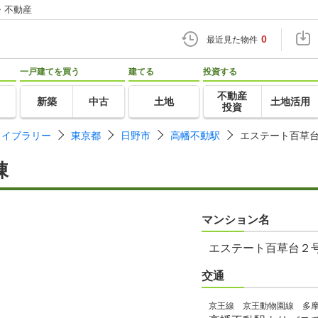
・不動産
0
最近見た物件
一戸建てを買う
建てる
投資する
不動産
新築
中古
土地
土地活用
投資
ライブラリー
東京都
日野市
高幡不動駅
エステート百草
棟
マンション名
エステート百草台２
交通
京王線 京王動物園線 多