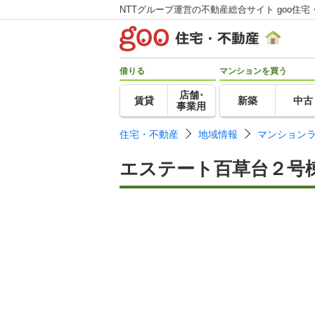
NTTグループ運営の不動産総合サイト goo住宅
借りる
マンションを買う
店舗･
賃貸
新築
中古
事業用
住宅・不動産
地域情報
マンション
エステート百草台２号