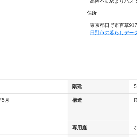
高幡不動駅よりバス
住所
東京都日野市百草917
日野市の暮らしデー
階建
年5月
構造
専用庭