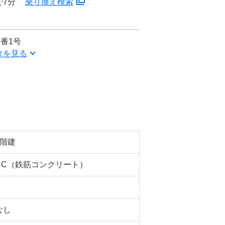
で7分
乗り換え検索
番1号
タを見る
5階建
RC（鉄筋コンクリート）
なし