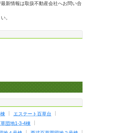
び最新情報は取扱不動産会社へお問い合
さい。
号棟
エステート百草台
草団地1-3-4棟
団地４号棟
西武百草園団地２号棟