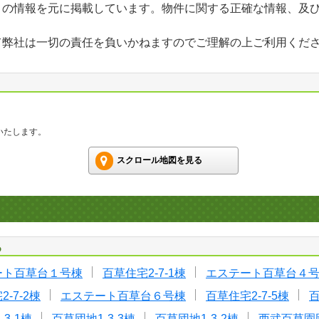
」の情報を元に掲載しています。物件に関する正確な情報、及
て弊社は一切の責任を負いかねますのでご理解の上ご利用くだ
いたします。
スクロール地図を見る
る
ート百草台１号棟
百草住宅2-7-1棟
エステート百草台４
-7-2棟
エステート百草台６号棟
百草住宅2-7-5棟
百
3-1棟
百草団地1-3-3棟
百草団地1-3-2棟
西武百草園