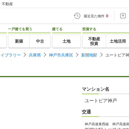
・不動産
0
最近見た物件
一戸建てを買う
建てる
投資する
不動産
新築
中古
土地
土地活用
投資
ライブラリー
兵庫県
神戸市兵庫区
新開地駅
ユートピア
マンション名
ユートピア神戸
交通
神戸高速東西線 神戸高速