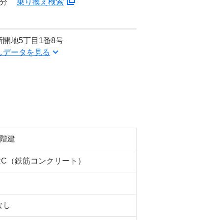
3分
乗り換え検索
開地5丁目1番8号
しデータを見る
9階建
RC（鉄筋コンクリート）
なし