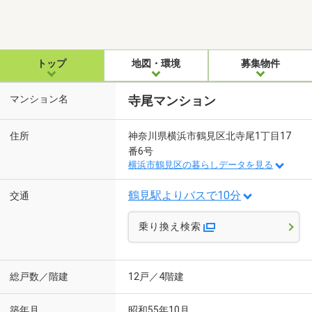
トップ
地図・環境
募集物件
マンション名
寺尾マンション
住所
神奈川県横浜市鶴見区北寺尾1丁目17
番6号
横浜市鶴見区の暮らしデータを見る
鶴見駅よりバスで10分
交通
乗り換え検索
総戸数／階建
12戸／4階建
築年月
昭和55年10月