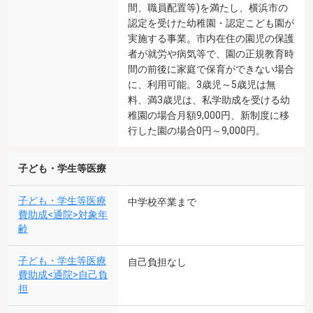
間、職員配置等)を満たし、横浜市の
認定を受けた幼稚園・認定こども園が
実施する事業。市内在住の園児の保護
者が就労や病気等で、園の正規教育時
間の前後に家庭で保育ができない場合
に、利用可能。3歳児～5歳児は無
料、満3歳児は、私学助成を受ける幼
稚園の場合月額9,000円、新制度に移
行した園の場合0円～9,000円。
子ども・学生等医療
子ども・学生等医療
中学校卒業まで
費助成<通院>対象年
齢
子ども・学生等医療
自己負担なし
費助成<通院>自己負
担