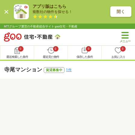
アプリ版はこちら
開く
複数社の物件を探せる！
NTTグループ運営の不動産総合サイト goo住宅・不動産
0
0
0
0
最近検索した条件
最近見た物件
保存した条件
お気に入り
寺尾マンション
1件
賃貸募集中