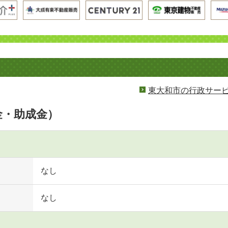
東大和市の行政サー
金・助成金）
なし
なし