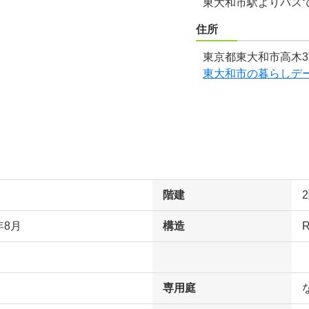
東大和市駅よりバス
住所
東京都東大和市高木3
東大和市の暮らしデ
階建
年8月
構造
専用庭