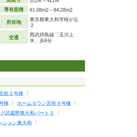
間取り
2LDK～4LDK
専有面積
61.08m
2
～84.28m
2
東京都東大和市桜が丘
所在地
２
西武拝島線「玉川上
交通
水」歩8分
宮前３号棟
号棟
ホームタウン宮前９号棟
ッグ武蔵野東大和パート３
ンション東大和