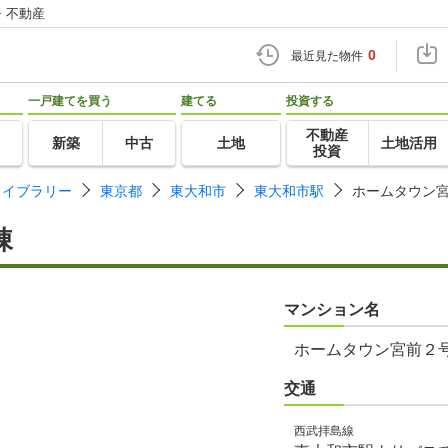
・不動産
0
最近見た物件
一戸建てを買う
建てる
投資する
不動産
新築
中古
土地
土地活用
投資
ライブラリー
東京都
東大和市
東大和市駅
ホームタウン
棟
マンション名
ホームタウン宮前２
交通
西武拝島線