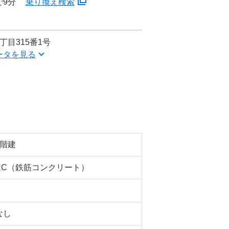
で9分
乗り換え検索
丁目315番1号
ータを見る
2階建
RC（鉄筋コンクリート）
なし