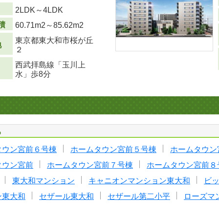
り
2LDK～4LDK
積
60.71m
2
～85.62m
2
東京都東大和市桜が丘
地
２
西武拝島線「玉川上
水」歩8分
る
タウン宮前６号棟
ホームタウン宮前５号棟
ホームタウン
タウン宮前
ホームタウン宮前７号棟
ホームタウン宮前８
東大和マンション
キャニオンマンション東大和
ビ
ン東大和
セザール東大和
セザール第二小平
ローズマ