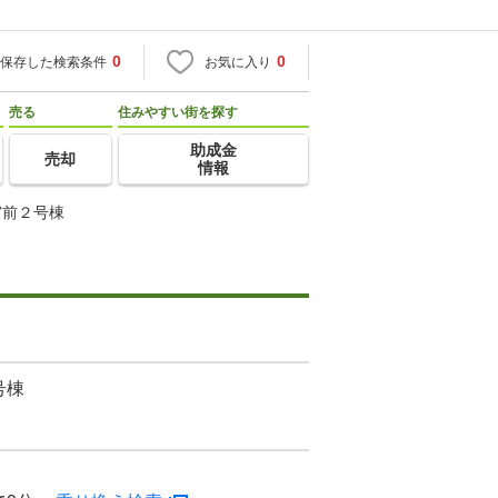
0
0
保存した検索条件
お気に入り
売る
住みやすい街を探す
助成金
売却
情報
宮前２号棟
号棟