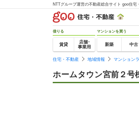
NTTグループ運営の不動産総合サイト goo住宅
借りる
マンションを買う
店舗･
賃貸
新築
中古
事業用
住宅・不動産
地域情報
マンション
ホームタウン宮前２号