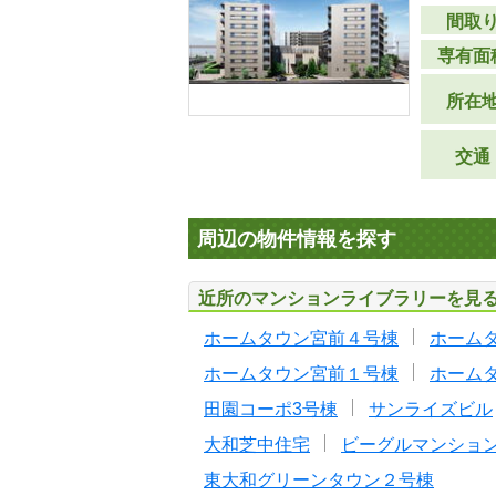
間取
専有面
所在
交通
周辺の物件情報を探す
近所のマンションライブラリーを見
ホームタウン宮前４号棟
ホーム
ホームタウン宮前１号棟
ホーム
田園コーポ3号棟
サンライズビル
大和芝中住宅
ビーグルマンショ
東大和グリーンタウン２号棟