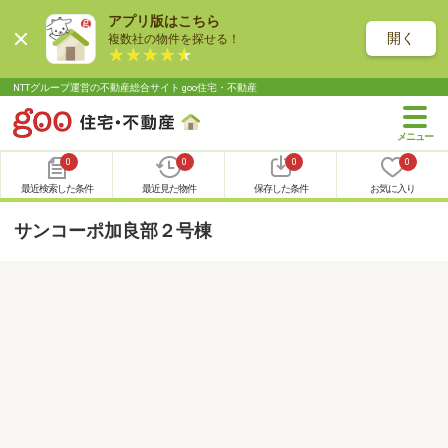
アプリ版はこちら
開く
複数社の物件を探せる！
NTTグループ運営の不動産総合サイト goo住宅・不動産
0
0
0
0
最近検索した条件
最近見た物件
保存した条件
お気に入り
サンコーポ加良部２号棟