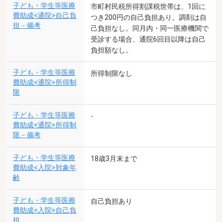
子ども・学生等医療
市町村民税所得割課税世帯は、1回に
費助成<通院>自己負
つき200円の自己負担あり。調剤は自
担－備考
己負担なし。同月内・同一医療機関で
受診する場合、通院6回目以降は自己
負担額なし。
子ども・学生等医療
所得制限なし
費助成<通院>所得制
限
子ども・学生等医療
-
費助成<通院>所得制
限－備考
子ども・学生等医療
18歳3月末まで
費助成<入院>対象年
齢
子ども・学生等医療
自己負担あり
費助成<入院>自己負
担