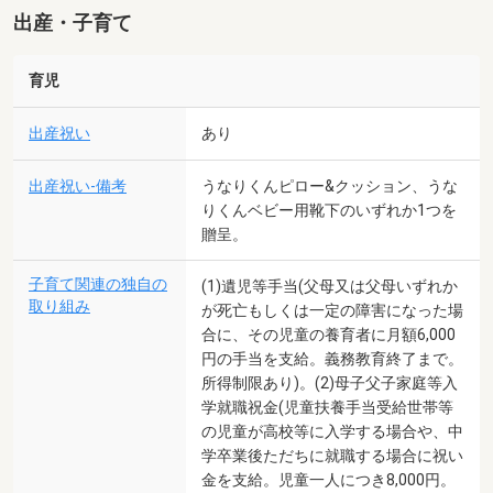
出産・子育て
育児
出産祝い
あり
出産祝い-備考
うなりくんピロー&クッション、うな
りくんベビー用靴下のいずれか1つを
贈呈。
子育て関連の独自の
(1)遺児等手当(父母又は父母いずれか
取り組み
が死亡もしくは一定の障害になった場
合に、その児童の養育者に月額6,000
円の手当を支給。義務教育終了まで。
所得制限あり)。(2)母子父子家庭等入
学就職祝金(児童扶養手当受給世帯等
の児童が高校等に入学する場合や、中
学卒業後ただちに就職する場合に祝い
金を支給。児童一人につき8,000円。