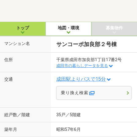
トップ
地図・環境
募集物件
マンション名
サンコーポ加良部２号棟
住所
千葉県成田市加良部1丁目17番2号
成田市の暮らしデータを見る
成田駅よりバスで15分
交通
乗り換え検索
総戸数／階建
35戸／5階建
築年月
昭和57年6月