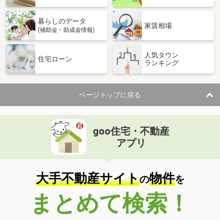
暮らしのデータ
家賃相場
(補助金・助成金情報)
人気タウン
住宅ローン
ランキング
ページトップに戻る
goo住宅・不動産
アプリ
大手不動産サイト
物件
の
を
まとめて検索！