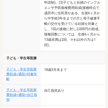
申請制)。(3)子どもと妊婦のインフル
エンザ予防接種費用助成(接種時点で
成田市に住民票がある、生後6ヶ月か
ら中学校3年生までの方と母子健康手
帳の交付を受けている妊婦を対象と
し、1回の接種に対し2,000円の助成。
接種回数については、生後6ヶ月から
13歳未満は2回、それ以外の方は1
回)。
子ども・学生等医療
子ども・学生等医療
18歳3月末まで
費助成<通院>対象年
齢
子ども・学生等医療
自己負担あり
費助成<通院>自己負
担