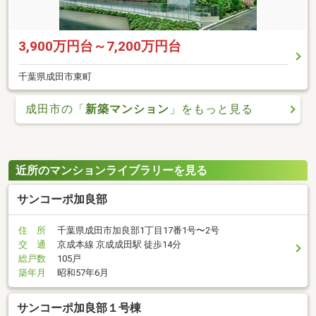
3,900万円台～7,200万円台
千葉県成田市東町
成田市の「
新築マンション
」をもっと見る
近所のマンションライブラリーを見る
サンコーポ加良部
住 所
千葉県成田市加良部1丁目17番1号〜2号
交 通
京成本線 京成成田駅 徒歩14分
総戸数
105戸
築年月
昭和57年6月
サンコーポ加良部１号棟