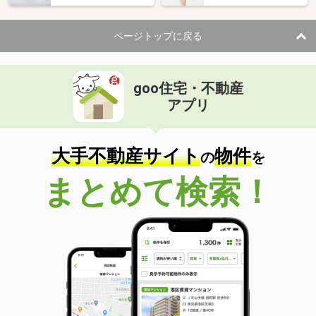
ページトップに戻る
goo住宅・不動産
アプリ
大手不動産サイト
物件
の
を
まとめて検索！