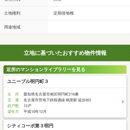
土地権利
定期借地権
用途地域
立地に基づいたおすすめ物件情報
近所のマンションライブラリーを見る
ユニーブル明円町３
住 所
愛知県名古屋市南区明円町216番
交 通
名古屋市営地下鉄桜通線 鶴里駅 徒歩8分
総戸数
13戸
築年月
平成10年12月
シティコーポ第３明円