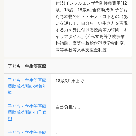
付(5)インフルエンザ予防接種費用(12
歳、15歳、18歳)の全額助成(6)子ども
たち本物のヒト・モノ・コトとの出あ
いを通じて、自分らしい生き方を実現
する力を身に付ける授業等の時間「キ
ャリアタイム」(7)私立高等学校授業
料補助、高等学校給付型奨学金制度、
高等学校等入学支援金制度
子ども・学生等医療
子ども・学生等医療
18歳3月末まで
費助成<通院>対象年
齢
子ども・学生等医療
自己負担なし
費助成<通院>自己負
担
子ども・学生等医療
-