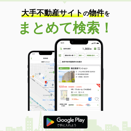
大手不動産サイト
物件
の
を
まとめて検索！