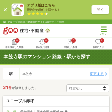
アプリ版はこちら
開く
複数社の物件を探せる！
NTTグループ運営の不動産総合サイト goo住宅・不動産
0
0
0
0
最近検索した条件
最近見た物件
保存した条件
お気に入り
本笠寺駅のマンション 路線・駅から探す
駅
変更する
本笠寺
31
件
が該当しました。
ユニーブル赤坪
住 所
愛知県名古屋市南区赤坪町101番