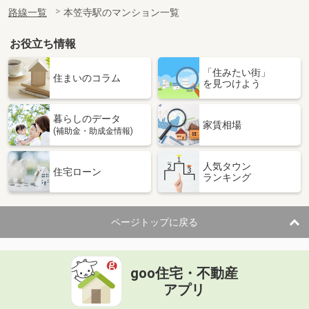
路線一覧
本笠寺駅のマンション一覧
お役立ち情報
「住みたい街」
住まいのコラム
を見つけよう
暮らしのデータ
家賃相場
(補助金・助成金情報)
人気タウン
住宅ローン
ランキング
ページトップに戻る
goo住宅・不動産
アプリ