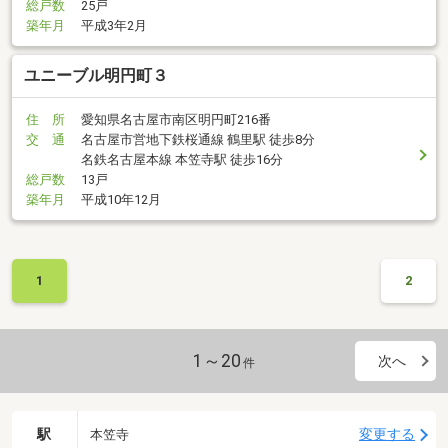
総戸数
25戸
築年月
平成3年2月
ユニーブル明円町３
住 所
愛知県名古屋市南区明円町216番
交 通
名古屋市営地下鉄桜通線 鶴里駅 徒歩8分
名鉄名古屋本線 本笠寺駅 徒歩16分
総戸数
13戸
築年月
平成10年12月
1
2
1～20
次へ
件
駅
変更する
本笠寺