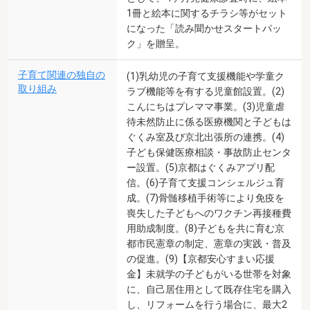
1冊と絵本に関するチラシ等がセット
になった「読み聞かせスタートパッ
ク」を贈呈。
子育て関連の独自の
(1)乳幼児の子育て支援機能や学童ク
取り組み
ラブ機能等を有する児童館設置。(2)
こんにちはプレママ事業。(3)児童虐
待未然防止に係る医療機関と子どもは
ぐくみ室及び京北出張所の連携。(4)
子ども保健医療相談・事故防止センタ
ー設置。(5)京都はぐくみアプリ配
信。(6)子育て支援コンシェルジュ育
成。(7)骨髄移植手術等により免疫を
喪失した子どもへのワクチン再接種費
用助成制度。(8)子どもを共に育む京
都市民憲章の制定、憲章の実践・普及
の促進。(9)【京都安心すまい応援
金】未就学の子どもがいる世帯を対象
に、自己居住用として既存住宅を購入
し、リフォームを行う場合に、最大2