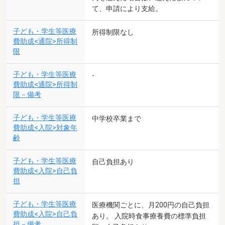
て、申請により支給。
子ども・学生等医療
所得制限なし
費助成<通院>所得制
限
子ども・学生等医療
-
費助成<通院>所得制
限－備考
子ども・学生等医療
中学校卒業まで
費助成<入院>対象年
齢
子ども・学生等医療
自己負担あり
費助成<入院>自己負
担
子ども・学生等医療
医療機関ごとに、月200円の自己負担
費助成<入院>自己負
あり。 入院時食事療養費の標準負担
担－備考