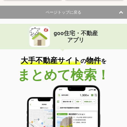
ページトップに戻る
goo住宅・不動産
アプリ
大手不動産サイト
物件
の
を
まとめて検索！