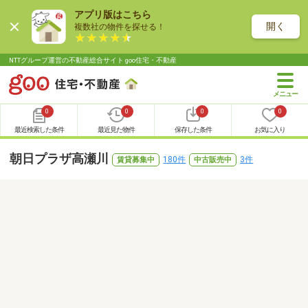
アプリ版はこちら
開く
複数社の物件を探せる！
NTTグループ運営の不動産総合サイト goo住宅・不動産
0
0
0
0
最近検索した条件
最近見た物件
保存した条件
お気に入り
朝日プラザ高瀬川
180件
3件
賃貸募集中
中古販売中