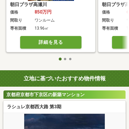
朝日プラザ高瀬川
朝日プラザ
850万円
価格
価格
間取り
ワンルーム
間取り
専有面積
13.96㎡
専有面積
1
詳細を見る
立地に基づいたおすすめ物件情報
京都府京都市下京区の新築マンション
ラシュレ京都西大路 第3期