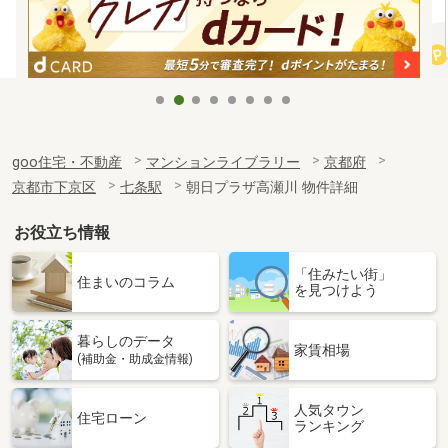
goo住宅・不動産
マンションライブラリー
京都府
京都市下京区
七条駅
朝日プラザ高瀬川 物件詳細
お役立ち情報
「住みたい街」
住まいのコラム
を見つけよう
暮らしのデータ
家賃相場
(補助金・助成金情報)
人気タウン
住宅ローン
ランキング