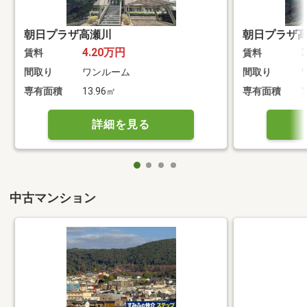
朝日プラザ高瀬川
朝日プラザ
4.20万円
賃料
賃料
間取り
ワンルーム
間取り
専有面積
13.96㎡
専有面積
1
詳細を見る
中古マンション