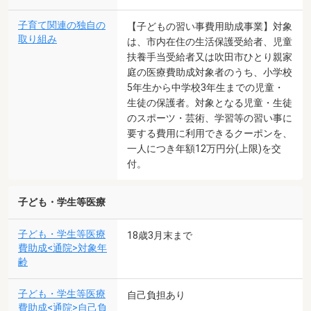
子育て関連の独自の
【子どもの習い事費用助成事業】対象
取り組み
は、市内在住の生活保護受給者、児童
扶養手当受給者又は吹田市ひとり親家
庭の医療費助成対象者のうち、小学校
5年生から中学校3年生までの児童・
生徒の保護者。対象となる児童・生徒
のスポーツ・芸術、学習等の習い事に
要する費用に利用できるクーポンを、
一人につき年額12万円分(上限)を交
付。
子ども・学生等医療
子ども・学生等医療
18歳3月末まで
費助成<通院>対象年
齢
子ども・学生等医療
自己負担あり
費助成<通院>自己負