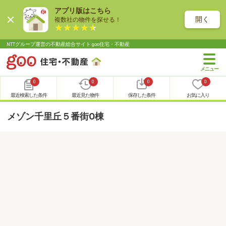
アプリ版はこちら
開く
複数社の物件を探せる！
NTTグループ運営の不動産総合サイト goo住宅・不動産
0
0
0
0
最近検索した条件
最近見た物件
保存した条件
お気に入り
メゾン千里丘５番街O棟