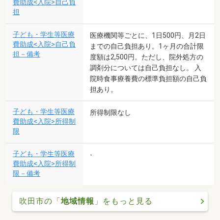
費助成<入院>自己負
担
子ども・学生等医療
医療機関等ごとに、1日500円、月2日
費助成<入院>自己負
までの自己負担あり。1ヶ月の合計限
担－備考
度額は2,500円。ただし、院外処方の
調剤分については自己負担なし。 入
院時食事療養費の標準負担額の自己負
担あり。
子ども・学生等医療
所得制限なし
費助成<入院>所得制
限
子ども・学生等医療
-
費助成<入院>所得制
限－備考
吹田市の「
地域情報
」をもっと見る