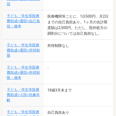
担
子ども・学生等医療
医療機関等ごとに、1日500円、月2日
費助成<通院>自己負
までの自己負担あり。1ヶ月の合計限
担－備考
度額は2,500円。ただし、院外処方の
調剤分については自己負担なし。
子ども・学生等医療
所得制限なし
費助成<通院>所得制
限
子ども・学生等医療
-
費助成<通院>所得制
限－備考
子ども・学生等医療
18歳3月末まで
費助成<入院>対象年
齢
子ども・学生等医療
自己負担あり