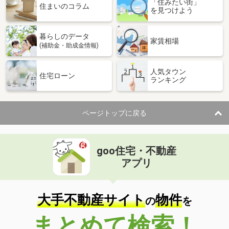
「住みたい街」
住まいのコラム
を見つけよう
暮らしのデータ
家賃相場
(補助金・助成金情報)
人気タウン
住宅ローン
ランキング
ページトップに戻る
goo住宅・不動産
アプリ
大手不動産サイト
物件
の
を
まとめて検索！