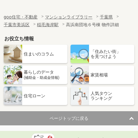
goo住宅・不動産
マンションライブラリー
千葉県
千葉市美浜区
稲毛海岸駅
高浜南団地６号棟 物件詳細
お役立ち情報
「住みたい街」
住まいのコラム
を見つけよう
暮らしのデータ
家賃相場
(補助金・助成金情報)
人気タウン
住宅ローン
ランキング
ページトップに戻る