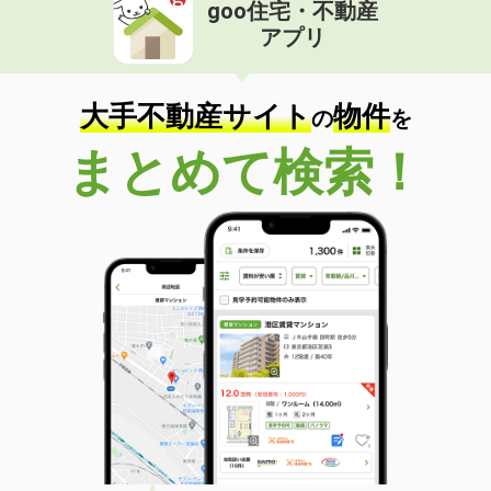
goo住宅・不動産
アプリ
大手不動産サイト
物件
の
を
まとめて検索！