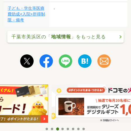
子ども・学生等医療
-
費助成<入院>所得制
限－備考
千葉市美浜区の「
地域情報
」をもっと見る