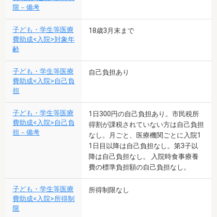
限－備考
子ども・学生等医療
18歳3月末まで
費助成<入院>対象年
齢
子ども・学生等医療
自己負担あり
費助成<入院>自己負
担
子ども・学生等医療
1日300円の自己負担あり。市民税所
費助成<入院>自己負
得割が課税されていない方は自己負担
担－備考
なし。月ごと、医療機関ごとに入院1
1日目以降は自己負担なし。第3子以
降は自己負担なし。 入院時食事療養
費の標準負担額の自己負担なし。
子ども・学生等医療
所得制限なし
費助成<入院>所得制
限