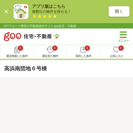
アプリ版はこちら
開く
複数社の物件を探せる！
NTTグループ運営の不動産総合サイト goo住宅・不動産
0
0
0
0
最近検索した条件
最近見た物件
保存した条件
お気に入り
高浜南団地６号棟