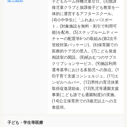
取り組み
子どもルーム待機児童ゼロ。(3)放課
後児童クラブと放課後子ども教室を一
体的に運営するアフタースクール。
(4)小中学生に「ふれあいパスポー
ト」(対象施設を無料・割引で利用可
能)を配布。(5)ステップルームティー
チャーの配置等6つの取組み(第2次不
登校対策パッケージ)。(6)保育園での
医療的ケア児の受入。(7)こども発達
相談室の開設。(8)紙おむつのサブス
クリプションサービス。(9)施設利用
選考基準における多胎児への加点。(1
0)子育て支援コンシェルジュ。(11)エ
ンゼルヘルパー。(12)男性の育児休業
取得促進奨励金。(13)乳児等通園支援
事業(こども誰でも通園制度)の実施。
(14)公立保育所での3歳児以上への主
食提供。
子ども・学生等医療