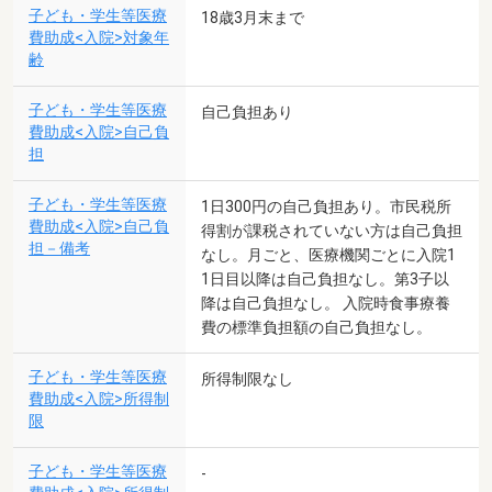
子ども・学生等医療
18歳3月末まで
費助成<入院>対象年
齢
子ども・学生等医療
自己負担あり
費助成<入院>自己負
担
子ども・学生等医療
1日300円の自己負担あり。市民税所
費助成<入院>自己負
得割が課税されていない方は自己負担
担－備考
なし。月ごと、医療機関ごとに入院1
1日目以降は自己負担なし。第3子以
降は自己負担なし。 入院時食事療養
費の標準負担額の自己負担なし。
子ども・学生等医療
所得制限なし
費助成<入院>所得制
限
子ども・学生等医療
-