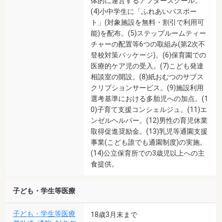
体的に運営するアフタースクール。
(4)小中学生に「ふれあいパスポー
ト」(対象施設を無料・割引で利用可
能)を配布。(5)ステップルームティー
チャーの配置等6つの取組み(第2次不
登校対策パッケージ)。(6)保育園での
医療的ケア児の受入。(7)こども発達
相談室の開設。(8)紙おむつのサブス
クリプションサービス。(9)施設利用
選考基準における多胎児への加点。(1
0)子育て支援コンシェルジュ。(11)エ
ンゼルヘルパー。(12)男性の育児休業
取得促進奨励金。(13)乳児等通園支援
事業(こども誰でも通園制度)の実施。
(14)公立保育所での3歳児以上への主
食提供。
子ども・学生等医療
子ども・学生等医療
18歳3月末まで