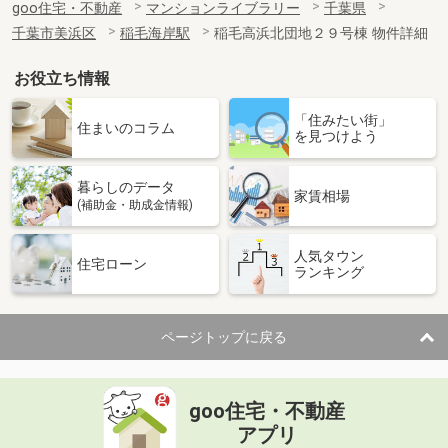
goo住宅・不動産
マンションライブラリー
千葉県
千葉市美浜区
稲毛海岸駅
稲毛高浜北団地２９号棟 物件詳細
お役立ち情報
「住みたい街」
住まいのコラム
を見つけよう
暮らしのデータ
家賃相場
(補助金・助成金情報)
人気タウン
住宅ローン
ランキング
ページトップに戻る
goo住宅・不動産
アプリ