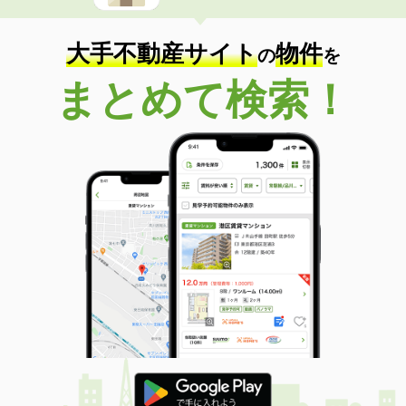
大手不動産サイト
物件
の
を
まとめて検索！