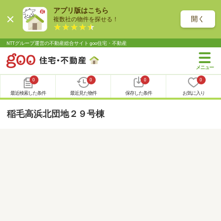
アプリ版はこちら
開く
複数社の物件を探せる！
NTTグループ運営の不動産総合サイト goo住宅・不動産
0
0
0
0
最近検索した条件
最近見た物件
保存した条件
お気に入り
稲毛高浜北団地２９号棟