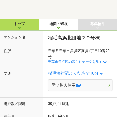
トップ
地図・環境
募集物件
マンション名
稲毛高浜北団地２９号棟
住所
千葉県千葉市美浜区高浜4丁目10番29
号
千葉市美浜区の暮らしデータを見る
稲毛海岸駅より徒歩で10分
交通
乗り換え検索
総戸数／階建
30戸／5階建
築年月
昭和54年2月