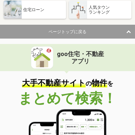
人気タウン
住宅ローン
ランキング
ページトップに戻る
goo住宅・不動産
アプリ
大手不動産サイト
物件
の
を
まとめて検索！