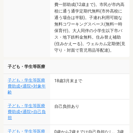
費一部助成(12歳まで)。市民が市内高
校に通う通学定期代無料(市外高校に
通う場合は半額)。子連れ利用可能な
無料コワーキングスペース(無料一時
保育付)。大人同伴の小学生以下市バ
ス・地下鉄料金無料。住み替え補助
(住みかえーる)。ウェルカム定期便(見
守り・対面で育児用品等配達)。
子ども・学生等医療
子ども・学生等医療
18歳3月末まで
費助成<通院>対象年
齢
子ども・学生等医療
自己負担あり
費助成<通院>自己負
担
子ども・学生等医療
0歳から2歳までは自己負担なし。3歳