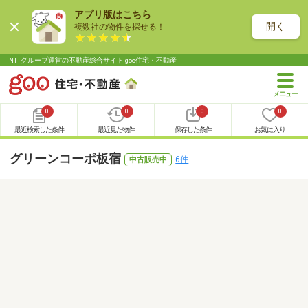
アプリ版はこちら
開く
複数社の物件を探せる！
NTTグループ運営の不動産総合サイト goo住宅・不動産
0
0
0
0
最近検索した条件
最近見た物件
保存した条件
お気に入り
グリーンコーポ板宿
6件
中古販売中