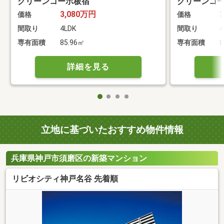
グリーンコーポ板宿
グリーンコ
3,080万円
価格
価格
間取り
4LDK
間取り
4
専有面積
85.96㎡
専有面積
8
詳細を見る
立地に基づいたおすすめ物件情報
兵庫県神戸市須磨区の新築マンション
リビオシティ神戸名谷 先着順