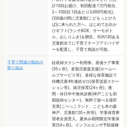
計10回お届け。初回配達:1万円相当、
2～10回目:1回あたり3,000円相当)。
(3)0歳の間に児童館(こどもっとひろ
ば)に来られた方へ、はじめてお出か
けギフト(ランチBOX、サーモボト
ル、おしりふき)を贈呈。市内120ある
児童館全てに子育てチーフアドバイザ
ーを配置し、子育て相談が可能。
子育て関連の独自の
妊産婦タクシー利用券。産後ケア事業
取り組み
(35ヶ所)。多胎児家庭支援(ホームヘ
ルプサービス等)。多様な保育施設で
待機児童4年連続ゼロ(保育送迎ステー
ション等)。病児保育(24ヶ所)。夜
間・休日年中無休診療(神戸こども初
期急病センター)。無料で遊べる場所
充実(こべっこランド、こども本の森
神戸、児童館120ヶ所等)。学童保育希
望者全員受入。夏休み期間限定学童保
育(54ヶ所)。インフルエンザ予防接種