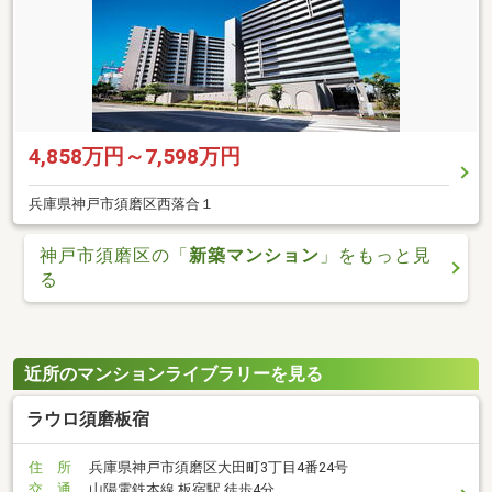
4,858万円～7,598万円
兵庫県神戸市須磨区西落合１
神戸市須磨区の「
新築マンション
」をもっと見
る
近所のマンションライブラリーを見る
ラウロ須磨板宿
住 所
兵庫県神戸市須磨区大田町3丁目4番24号
交 通
山陽電鉄本線 板宿駅 徒歩4分