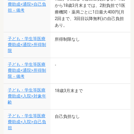
費助成<通院>自己負
から18歳3月末までは、2割負担で1医
担－備考
療機関・薬局ごとに1日最大400円(月
2回まで、3回目以降無料)の自己負担
あり。
子ども・学生等医療
所得制限なし
費助成<通院>所得制
限
子ども・学生等医療
-
費助成<通院>所得制
限－備考
子ども・学生等医療
18歳3月末まで
費助成<入院>対象年
齢
子ども・学生等医療
自己負担なし
費助成<入院>自己負
担