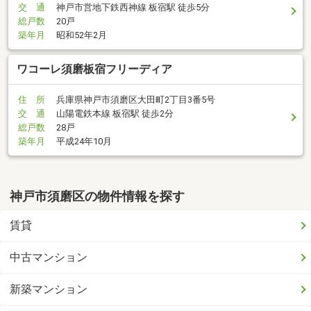
交 通
神戸市営地下鉄西神線 板宿駅 徒歩5分
総戸数
20戸
築年月
昭和52年2月
ワコーレ須磨板宿フリーディア
住 所
兵庫県神戸市須磨区大田町2丁目3番5号
交 通
山陽電鉄本線 板宿駅 徒歩2分
総戸数
28戸
築年月
平成24年10月
神戸市須磨区の物件情報を探す
賃貸
中古マンション
新築マンション