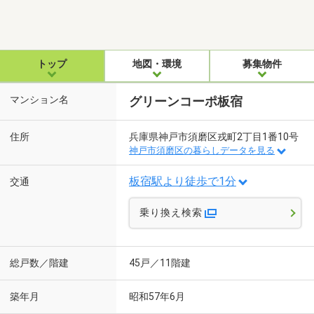
トップ
地図・環境
募集物件
マンション名
グリーンコーポ板宿
住所
兵庫県神戸市須磨区戎町2丁目1番10号
神戸市須磨区の暮らしデータを見る
板宿駅より徒歩で1分
交通
乗り換え検索
総戸数／階建
45戸／11階建
築年月
昭和57年6月