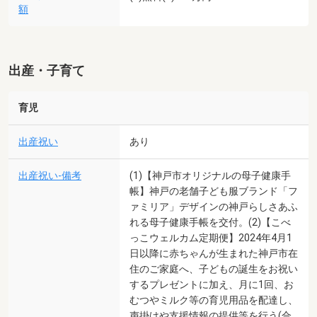
額
出産・子育て
育児
出産祝い
あり
出産祝い-備考
(1)【神戸市オリジナルの母子健康手
帳】神戸の老舗子ども服ブランド「フ
ァミリア」デザインの神戸らしさあふ
れる母子健康手帳を交付。(2)【こべ
っこウェルカム定期便】2024年4月1
日以降に赤ちゃんが生まれた神戸市在
住のご家庭へ、子どもの誕生をお祝い
するプレゼントに加え、月に1回、お
むつやミルク等の育児用品を配達し、
声掛けや支援情報の提供等を行う(合