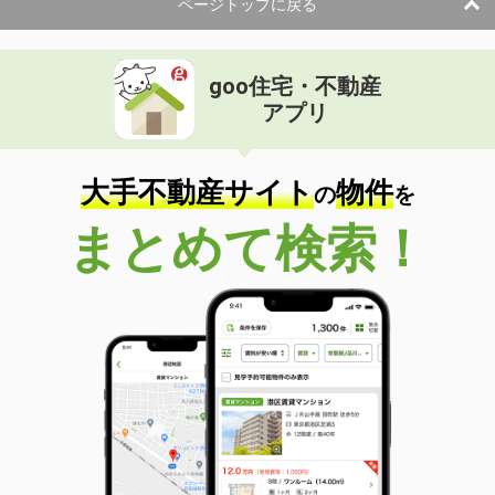
ページトップに戻る
goo住宅・不動産
アプリ
大手不動産サイト
物件
の
を
まとめて検索！