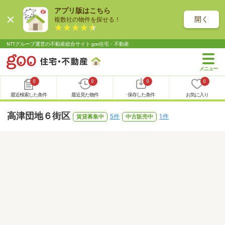
アプリ版はこちら
開く
複数社の物件を探せる！
NTTグループ運営の不動産総合サイト goo住宅・不動産
0
0
0
0
最近検索した条件
最近見た物件
保存した条件
お気に入り
高津団地６街区
5件
1件
賃貸募集中
中古販売中