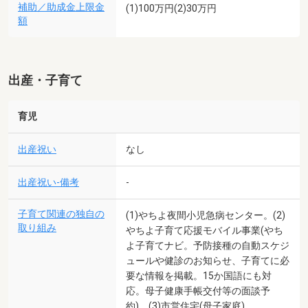
補助／助成金上限金
(1)100万円(2)30万円
額
出産・子育て
育児
出産祝い
なし
出産祝い-備考
-
子育て関連の独自の
(1)やちよ夜間小児急病センター。(2)
取り組み
やちよ子育て応援モバイル事業(やち
よ子育てナビ。予防接種の自動スケジ
ュールや健診のお知らせ、子育てに必
要な情報を掲載。15か国語にも対
応。母子健康手帳交付等の面談予
約)。(3)市営住宅(母子家庭)。