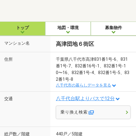
トップ
地図・環境
募集物件
マンション名
高津団地６街区
住所
千葉県八千代市高津831番1号-6、831
番1号-7、832番16号-1、832番1号-1
0〜16、832番1号-4、832番1号-5、83
2番1号-8
八千代市の暮らしデータを見る
八千代台駅よりバスで12分
交通
乗り換え検索
総戸数／階建
440戸／5階建