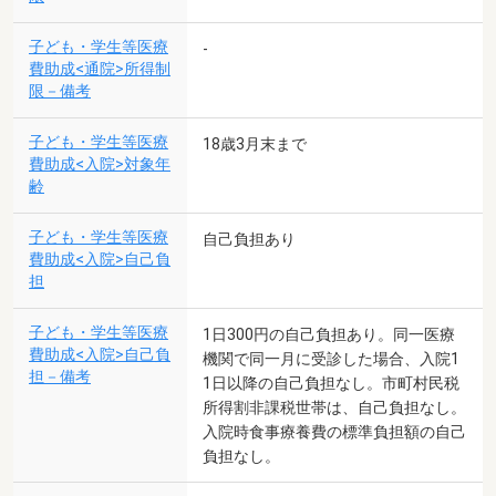
子ども・学生等医療
-
費助成<通院>所得制
限－備考
子ども・学生等医療
18歳3月末まで
費助成<入院>対象年
齢
子ども・学生等医療
自己負担あり
費助成<入院>自己負
担
子ども・学生等医療
1日300円の自己負担あり。同一医療
費助成<入院>自己負
機関で同一月に受診した場合、入院1
担－備考
1日以降の自己負担なし。市町村民税
所得割非課税世帯は、自己負担なし。
入院時食事療養費の標準負担額の自己
負担なし。