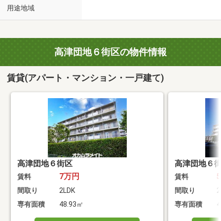
用途地域
高津団地６街区の物件情報
賃貸(アパート・マンション・一戸建て)
高津団地６街区
高津団地６
7万円
賃料
賃料
間取り
2LDK
間取り
2
専有面積
48.93㎡
専有面積
4