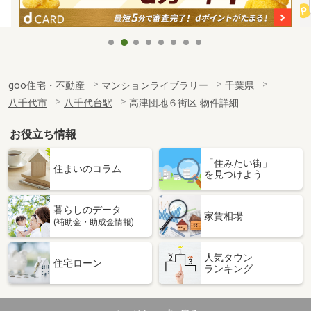
goo住宅・不動産
マンションライブラリー
千葉県
八千代市
八千代台駅
高津団地６街区 物件詳細
お役立ち情報
「住みたい街」
住まいのコラム
を見つけよう
暮らしのデータ
家賃相場
(補助金・助成金情報)
人気タウン
住宅ローン
ランキング