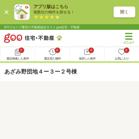
アプリ版はこちら
開く
複数社の物件を探せる！
NTTグループ運営の不動産総合サイト goo住宅・不動産
0
0
0
0
最近検索した条件
最近見た物件
保存した条件
お気に入り
あざみ野団地４ー３ー２号棟