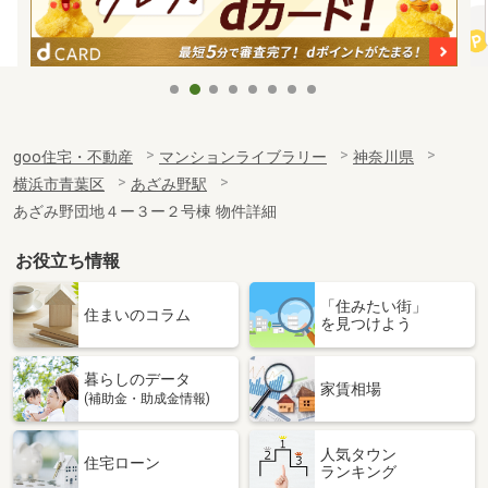
goo住宅・不動産
マンションライブラリー
神奈川県
横浜市青葉区
あざみ野駅
あざみ野団地４ー３ー２号棟 物件詳細
お役立ち情報
「住みたい街」
住まいのコラム
を見つけよう
暮らしのデータ
家賃相場
(補助金・助成金情報)
人気タウン
住宅ローン
ランキング