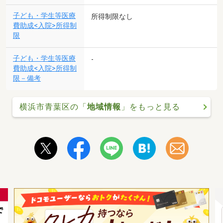
子ども・学生等医療
所得制限なし
費助成<入院>所得制
限
子ども・学生等医療
-
費助成<入院>所得制
限－備考
横浜市青葉区の「
地域情報
」をもっと見る