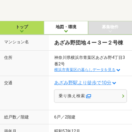
トップ
地図・環境
募集物件
マンション名
あざみ野団地４ー３ー２号棟
住所
神奈川県横浜市青葉区あざみ野4丁目3
番2号
横浜市青葉区の暮らしデータを見る
あざみ野駅より徒歩で10分
交通
乗り換え検索
総戸数／階建
6戸／2階建
築年月
昭和57年12月