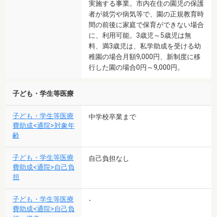
実施する事業。市内在住の園児の保護
者が就労や病気等で、園の正規教育時
間の前後に家庭で保育ができない場合
に、利用可能。3歳児～5歳児は無
料、満3歳児は、私学助成を受ける幼
稚園の場合月額9,000円、新制度に移
行した園の場合0円～9,000円。
子ども・学生等医療
子ども・学生等医療
中学校卒業まで
費助成<通院>対象年
齢
子ども・学生等医療
自己負担なし
費助成<通院>自己負
担
子ども・学生等医療
-
費助成<通院>自己負