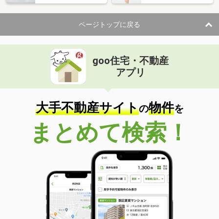
ページトップに戻る
goo住宅・不動産
アプリ
大手不動産サイト
物件
の
を
まとめて検索！