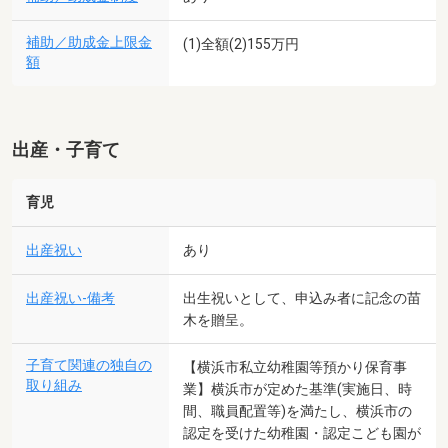
補助／助成金上限金
(1)全額(2)155万円
額
出産・子育て
育児
出産祝い
あり
出産祝い-備考
出生祝いとして、申込み者に記念の苗
木を贈呈。
子育て関連の独自の
【横浜市私立幼稚園等預かり保育事
取り組み
業】横浜市が定めた基準(実施日、時
間、職員配置等)を満たし、横浜市の
認定を受けた幼稚園・認定こども園が