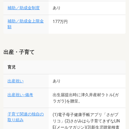
補助／助成金制度
あり
補助／助成金上限金
177万円
額
出産・子育て
育児
出産祝い
あり
出産祝い-備考
出生届提出時に津久井産材ラトル(ガ
ラガラ)を贈呈。
子育て関連の独自の
(1)電子母子健康手帳アプリ「さがプ
取り組み
リコ」(2)さがみはら子育てきずなLIN
E(メールマガジン)(3)新生児聴覚検査