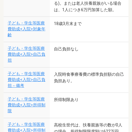
る)。または老人扶養親族がいる場合
は、1人につき6万円加算した額。
子ども・学生等医療
18歳3月末まで
費助成<入院>対象年
齢
子ども・学生等医療
自己負担なし
費助成<入院>自己負
担
子ども・学生等医療
入院時食事療養費の標準負担額の自己
費助成<入院>自己負
負担あり。
担－備考
子ども・学生等医療
所得制限あり
費助成<入院>所得制
限
子ども・学生等医療
高校生世代は、扶養親族等の数が0人
費助成<入院>所得制
の場合、所得制限限度額は622万円。