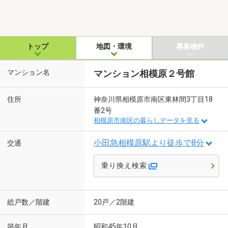
トップ
地図・環境
募集物件
マンション名
マンション相模原２号館
住所
神奈川県相模原市南区東林間3丁目18
番2号
相模原市南区の暮らしデータを見る
小田急相模原駅より徒歩で8分
交通
乗り換え検索
総戸数／階建
20戸／2階建
築年月
昭和45年10月