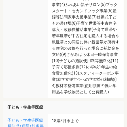
事業(4)ふれあい親子サロン(5)ブック
スタート・セカンドブック事業(6)産
婦等訪問家事支援事業(7)移動式子ど
もの遊び場(8)子育て世帯等中古住宅
購入・改修費補助事業(子育て世帯や
若年世帯が中古住宅を購入する場合や
親世帯との同居に伴い親世帯が所有す
る住宅の改修を行った場合に補助金を
支給)(9)さがみはら休日一時保育事業
(10)子どもの施設使用料等無料化(11)
子育て応援条例(12)小学校1年生の給
食費無償化(13)スタディークーポン事
業(就学支援世帯への学習塾代補助)(1
4)教材等整備事業(使用頻度の低い学
用品を学校物品として公費購入)
子ども・学生等医療
子ども・学生等医療
18歳3月末まで
費助成<通院>対象年