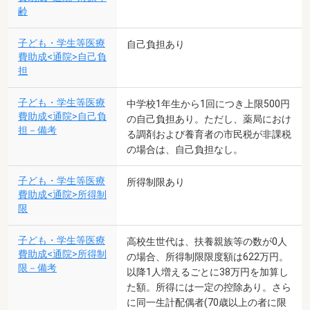
齢
子ども・学生等医療
自己負担あり
費助成<通院>自己負
担
子ども・学生等医療
中学校1年生から1回につき上限500円
費助成<通院>自己負
の自己負担あり。ただし、薬局におけ
担－備考
る調剤および養育者の市民税が非課税
の場合は、自己負担なし。
子ども・学生等医療
所得制限あり
費助成<通院>所得制
限
子ども・学生等医療
高校生世代は、扶養親族等の数が0人
費助成<通院>所得制
の場合、所得制限限度額は622万円。
限－備考
以降1人増えるごとに38万円を加算し
た額。所得には一定の控除あり。さら
に同一生計配偶者(70歳以上の者に限