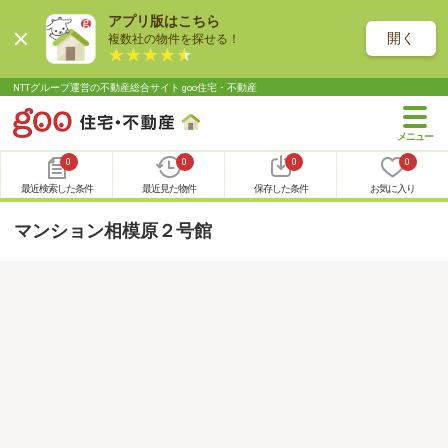
アプリ版はこちら
開く
複数社の物件を探せる！
NTTグループ運営の不動産総合サイト goo住宅・不動産
0
0
0
0
最近検索した条件
最近見た物件
保存した条件
お気に入り
マンション相模原２号館