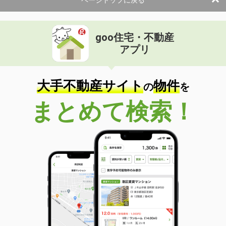
ページトップに戻る
goo住宅・不動産
アプリ
大手不動産サイト
物件
の
を
まとめて検索！