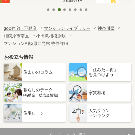
goo住宅・不動産
マンションライブラリー
神奈川県
相模原市南区
小田急相模原駅
マンション相模原２号館 物件詳細
お役立ち情報
「住みたい街」
住まいのコラム
を見つけよう
暮らしのデータ
家賃相場
(補助金・助成金情報)
人気タウン
住宅ローン
ランキング