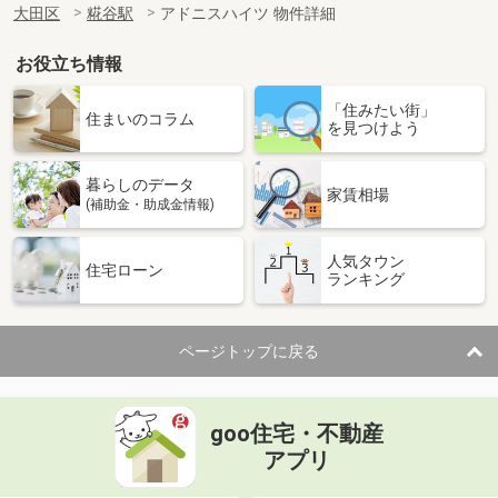
大田区
糀谷駅
アドニスハイツ 物件詳細
お役立ち情報
「住みたい街」
住まいのコラム
を見つけよう
暮らしのデータ
家賃相場
(補助金・助成金情報)
人気タウン
住宅ローン
ランキング
ページトップに戻る
goo住宅・不動産
アプリ