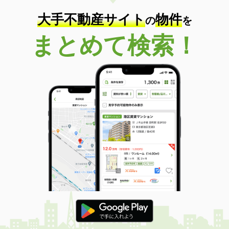
大手不動産サイト
物件
の
を
まとめて検索！