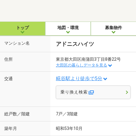
トップ
地図・環境
募集物件
マンション名
アドニスハイツ
住所
東京都大田区南蒲田3丁目8番22号
大田区の暮らしデータを見る
糀谷駅より徒歩で5分
交通
乗り換え検索
総戸数／階建
7戸／3階建
築年月
昭和53年10月