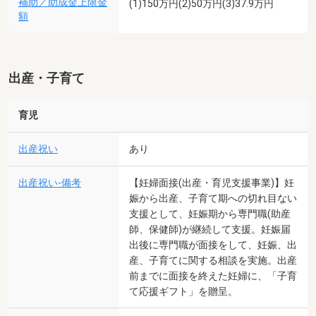
補助／助成金上限金
(1)150万円(2)50万円(3)37.9万円
額
出産・子育て
育児
出産祝い
あり
出産祝い-備考
【妊婦面接(出産・育児支援事業)】妊
娠から出産、子育て期への切れ目ない
支援として、妊娠期から専門職(助産
師、保健師)が継続して支援。妊娠届
出後に専門職が面接をして、妊娠、出
産、子育てに関する相談を実施。出産
前までに面接を終えた妊婦に、「子育
て応援ギフト」を贈呈。