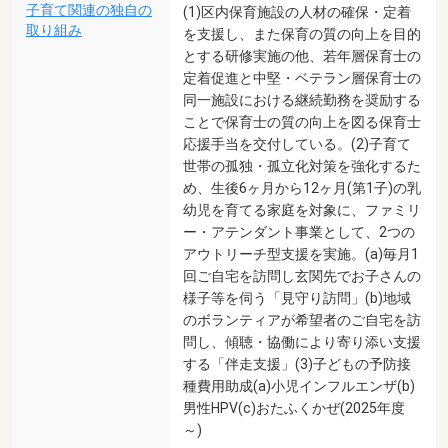
子育て関連の独自の
(1)区内保育施設の人材の確保・定着
取り組み
を支援し、また保育の質の向上を目的
とする研修実施の他、若年層保育士の
定着促進と中堅・ベテラン層保育士の
同一施設における継続勤務を奨励する
ことで保育士の質の向上を図る保育士
応援手当を交付している。(2)子育て
世帯の孤独・孤立化対策を強化するた
め、生後6ヶ月から12ヶ月(第1子)の乳
幼児を育てる家庭を対象に、ファミリ
ー・アテンダント事業として、2つの
アウトリーチ型支援を実施。(a)毎月1
回ご自宅を訪問し玄関先でお子さんの
様子等を伺う「見守り訪問」(b)地域
のボランティアが希望者のご自宅を訪
問し、傾聴・協働により寄り添い支援
する「伴走支援」(3)子どもの予防接
種費用助成(a)小児インフルエンザ(b)
男性HPV(c)おたふくかぜ(2025年度
～)