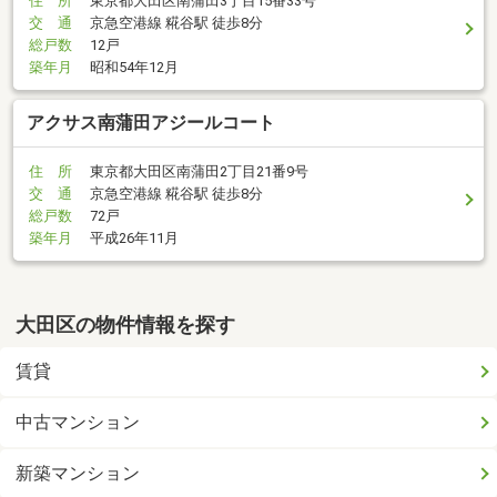
住 所
東京都大田区南蒲田3丁目15番33号
交 通
京急空港線 糀谷駅 徒歩8分
総戸数
12戸
築年月
昭和54年12月
アクサス南蒲田アジールコート
住 所
東京都大田区南蒲田2丁目21番9号
交 通
京急空港線 糀谷駅 徒歩8分
総戸数
72戸
築年月
平成26年11月
大田区の物件情報を探す
賃貸
中古マンション
新築マンション