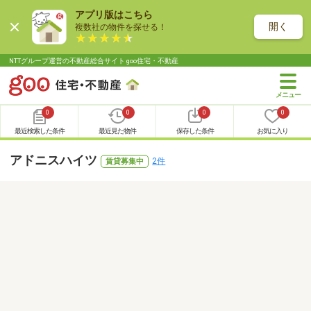
アプリ版はこちら
開く
複数社の物件を探せる！
NTTグループ運営の不動産総合サイト goo住宅・不動産
0
0
0
0
最近検索した条件
最近見た物件
保存した条件
お気に入り
アドニスハイツ
2件
賃貸募集中