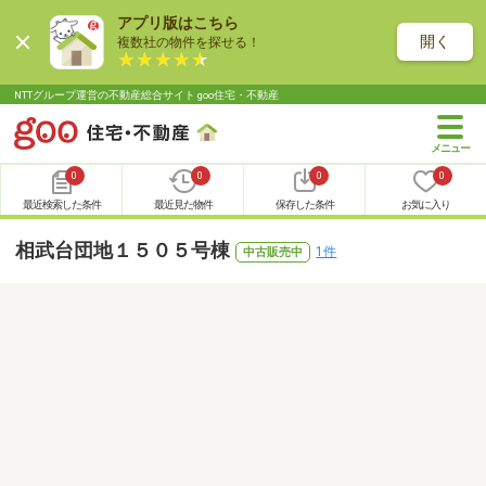
アプリ版はこちら
開く
複数社の物件を探せる！
NTTグループ運営の不動産総合サイト goo住宅・不動産
0
0
0
0
最近検索した条件
最近見た物件
保存した条件
お気に入り
相武台団地１５０５号棟
1件
中古販売中