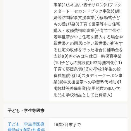
事業(4)ふれあい親子サロン(5)ブック
スタート・セカンドブック事業(6)産
婦等訪問家事支援事業(7)移動式子ど
もの遊び場(8)子育て世帯等中古住宅
購入・改修費補助事業(子育て世帯や
若年世帯が中古住宅を購入する場合や
親世帯との同居に伴い親世帯が所有す
る住宅の改修を行った場合に補助金を
支給)(9)さがみはら休日一時保育事業
(10)子どもの施設使用料等無料化(11)
子育て応援条例(12)小学校1年生の給
食費無償化(13)スタディークーポン事
業(就学支援世帯への学習塾代補助)(1
4)教材等整備事業(使用頻度の低い学
用品を学校物品として公費購入)
子ども・学生等医療
子ども・学生等医療
18歳3月末まで
費助成<通院>対象年