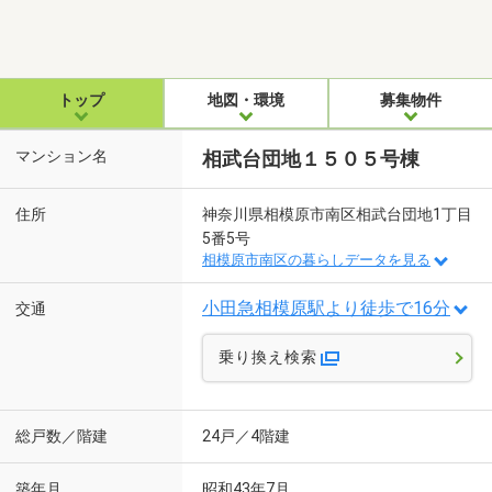
トップ
地図・環境
募集物件
マンション名
相武台団地１５０５号棟
住所
神奈川県相模原市南区相武台団地1丁目
5番5号
相模原市南区の暮らしデータを見る
小田急相模原駅より徒歩で16分
交通
乗り換え検索
総戸数／階建
24戸／4階建
築年月
昭和43年7月