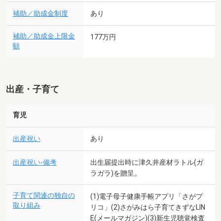
補助／助成金制度
あり
補助／助成金上限金
177万円
額
出産・子育て
育児
出産祝い
あり
出産祝い-備考
出生届提出時に津久井産材ラトル(ガ
ラガラ)を贈呈。
子育て関連の独自の
(1)電子母子健康手帳アプリ「さがプ
取り組み
リコ」(2)さがみはら子育てきずなLIN
E(メールマガジン)(3)新生児聴覚検査