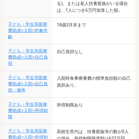
る)。または老人扶養親族がいる場合
は、1人につき6万円加算した額。
子ども・学生等医療
18歳3月末まで
費助成<入院>対象年
齢
子ども・学生等医療
自己負担なし
費助成<入院>自己負
担
子ども・学生等医療
入院時食事療養費の標準負担額の自己
費助成<入院>自己負
負担あり。
担－備考
子ども・学生等医療
所得制限あり
費助成<入院>所得制
限
子ども・学生等医療
高校生世代は、扶養親族等の数が0人
費助成<入院>所得制
の場合、所得制限限度額は622万円。