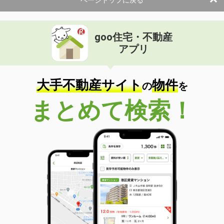
ページトップに戻る
goo住宅・不動産
アプリ
大手不動産サイト
物件
の
を
まとめて検索！