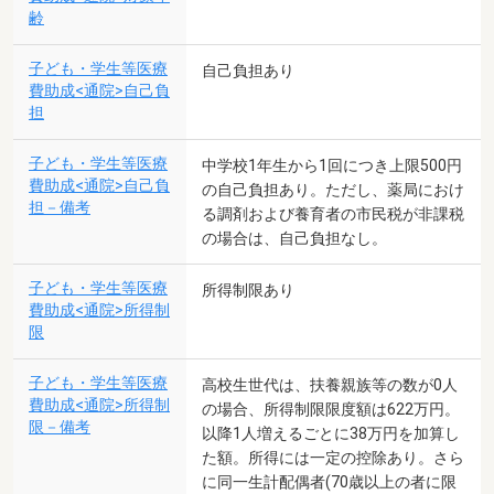
齢
子ども・学生等医療
自己負担あり
費助成<通院>自己負
担
子ども・学生等医療
中学校1年生から1回につき上限500円
費助成<通院>自己負
の自己負担あり。ただし、薬局におけ
担－備考
る調剤および養育者の市民税が非課税
の場合は、自己負担なし。
子ども・学生等医療
所得制限あり
費助成<通院>所得制
限
子ども・学生等医療
高校生世代は、扶養親族等の数が0人
費助成<通院>所得制
の場合、所得制限限度額は622万円。
限－備考
以降1人増えるごとに38万円を加算し
た額。所得には一定の控除あり。さら
に同一生計配偶者(70歳以上の者に限