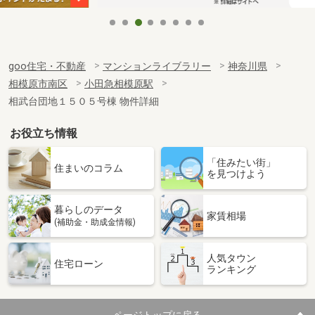
goo住宅・不動産
マンションライブラリー
神奈川県
相模原市南区
小田急相模原駅
相武台団地１５０５号棟 物件詳細
お役立ち情報
「住みたい街」
住まいのコラム
を見つけよう
暮らしのデータ
家賃相場
(補助金・助成金情報)
人気タウン
住宅ローン
ランキング