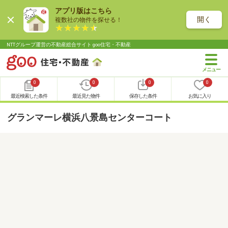
アプリ版はこちら
開く
複数社の物件を探せる！
NTTグループ運営の不動産総合サイト goo住宅・不動産
0
0
0
0
最近検索した条件
最近見た物件
保存した条件
お気に入り
グランマーレ横浜八景島センターコート