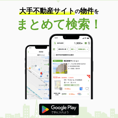
大手不動産サイト
物件
の
を
まとめて検索！