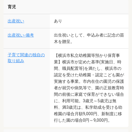
育児
出産祝い
あり
出産祝い-備考
出生祝いとして、申込み者に記念の苗
木を贈呈。
子育て関連の独自の
【横浜市私立幼稚園等預かり保育事
取り組み
業】横浜市が定めた基準(実施日、時
間、職員配置等)を満たし、横浜市の
認定を受けた幼稚園・認定こども園が
実施する事業。市内在住の園児の保護
者が就労や病気等で、園の正規教育時
間の前後に家庭で保育ができない場合
に、利用可能。3歳児～5歳児は無
料、満3歳児は、私学助成を受ける幼
稚園の場合月額9,000円、新制度に移
行した園の場合0円～9,000円。