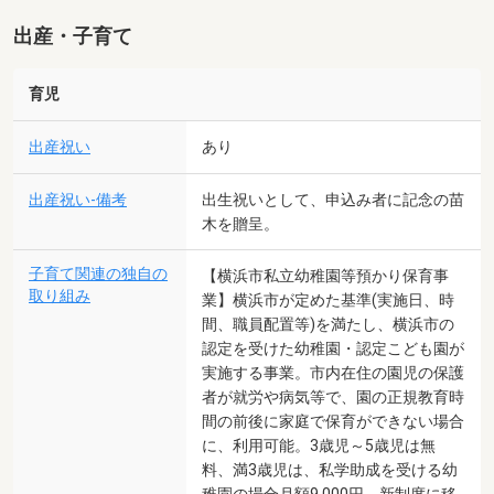
出産・子育て
育児
出産祝い
あり
出産祝い-備考
出生祝いとして、申込み者に記念の苗
木を贈呈。
子育て関連の独自の
【横浜市私立幼稚園等預かり保育事
取り組み
業】横浜市が定めた基準(実施日、時
間、職員配置等)を満たし、横浜市の
認定を受けた幼稚園・認定こども園が
実施する事業。市内在住の園児の保護
者が就労や病気等で、園の正規教育時
間の前後に家庭で保育ができない場合
に、利用可能。3歳児～5歳児は無
料、満3歳児は、私学助成を受ける幼
稚園の場合月額9,000円、新制度に移