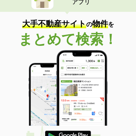
アプリ
大手不動産サイト
物件
の
を
まとめて検索！