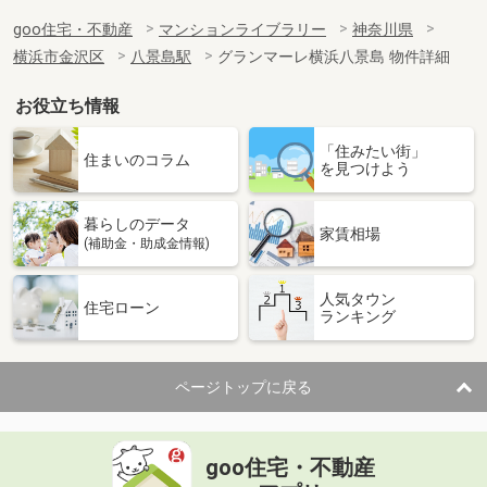
goo住宅・不動産
マンションライブラリー
神奈川県
横浜市金沢区
八景島駅
グランマーレ横浜八景島 物件詳細
お役立ち情報
「住みたい街」
住まいのコラム
を見つけよう
暮らしのデータ
家賃相場
(補助金・助成金情報)
人気タウン
住宅ローン
ランキング
ページトップに戻る
goo住宅・不動産