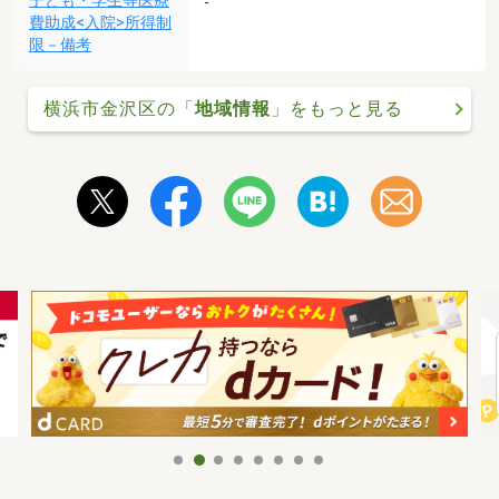
子ども・学生等医療
-
費助成<入院>所得制
限－備考
横浜市金沢区の「
地域情報
」をもっと見る