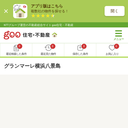
アプリ版はこちら
開く
複数社の物件を探せる！
NTTグループ運営の不動産総合サイト goo住宅・不動産
0
0
0
0
最近検索した条件
最近見た物件
保存した条件
お気に入り
グランマーレ横浜八景島