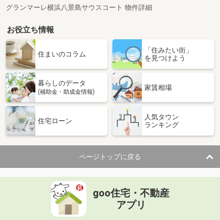
グランマーレ横浜八景島サウスコート 物件詳細
お役立ち情報
「住みたい街」
住まいのコラム
を見つけよう
暮らしのデータ
家賃相場
(補助金・助成金情報)
人気タウン
住宅ローン
ランキング
ページトップに戻る
goo住宅・不動産
アプリ