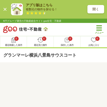
アプリ版はこちら
開く
複数社の物件を探せる！
NTTグループ運営の不動産総合サイト goo住宅・不動産
0
0
0
0
最近検索した条件
最近見た物件
保存した条件
お気に入り
グランマーレ横浜八景島サウスコート