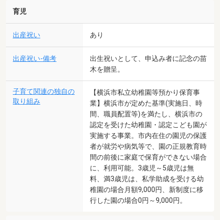
育児
出産祝い
あり
出産祝い-備考
出生祝いとして、申込み者に記念の苗
木を贈呈。
子育て関連の独自の
【横浜市私立幼稚園等預かり保育事
取り組み
業】横浜市が定めた基準(実施日、時
間、職員配置等)を満たし、横浜市の
認定を受けた幼稚園・認定こども園が
実施する事業。市内在住の園児の保護
者が就労や病気等で、園の正規教育時
間の前後に家庭で保育ができない場合
に、利用可能。3歳児～5歳児は無
料、満3歳児は、私学助成を受ける幼
稚園の場合月額9,000円、新制度に移
行した園の場合0円～9,000円。