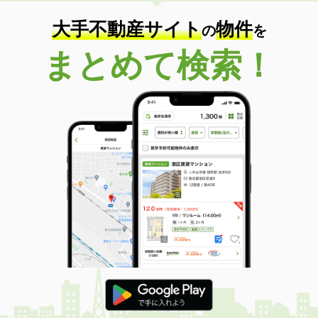
大手不動産サイト
物件
の
を
まとめて検索！