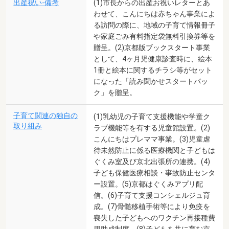
出産祝い-備考
(1)市長からの出産お祝いレターとあ
わせて、こんにちは赤ちゃん事業によ
る訪問の際に、地域の子育て情報冊子
や家庭ごみ有料指定袋無料引換券等を
贈呈。(2)京都版ブックスタート事業
として、4ヶ月児健康診査時に、絵本
1冊と絵本に関するチラシ等がセット
になった「読み聞かせスタートパッ
ク」を贈呈。
子育て関連の独自の
(1)乳幼児の子育て支援機能や学童ク
取り組み
ラブ機能等を有する児童館設置。(2)
こんにちはプレママ事業。(3)児童虐
待未然防止に係る医療機関と子どもは
ぐくみ室及び京北出張所の連携。(4)
子ども保健医療相談・事故防止センタ
ー設置。(5)京都はぐくみアプリ配
信。(6)子育て支援コンシェルジュ育
成。(7)骨髄移植手術等により免疫を
喪失した子どもへのワクチン再接種費