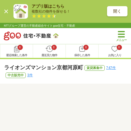
アプリ版はこちら
開く
複数社の物件を探せる！
NTTグループ運営の不動産総合サイト goo住宅・不動産
0
0
0
0
最近検索した条件
最近見た物件
保存した条件
お気に入り
ライオンズマンション京都河原町
747件
賃貸募集中
3件
中古販売中