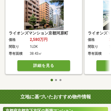
ライオンズマンション京都河原町
ライオンズ
2,580万円
価格
価格
間取り
1LDK
間取り
1
専有面積
38.43㎡
専有面積
詳細を見る
立地に基づいたおすすめ物件情報
京都府京都市下京区の新築マンション