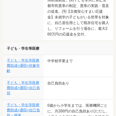
用助成制度。(8)子どもを共に育む京
都市民憲章の制定、憲章の実践・普及
の促進。(9)【京都安心すまい応援
金】未就学の子どもがいる世帯を対象
に、自己居住用として既存住宅を購入
し、リフォームを行う場合に、最大2
00万円の応援金を交付。
子ども・学生等医療
子ども・学生等医療
中学校卒業まで
費助成<通院>対象年
齢
子ども・学生等医療
自己負担あり
費助成<通院>自己負
担
子ども・学生等医療
0歳から小学生までは、医療機関ごと
費助成<通院>自己負
に、月200円の自己負担あり(ただし、
担－備考