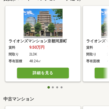
ライオンズマンション京都河原町
ライオンズ
9.50万円
賃料
賃料
間取り
2LDK
間取り
2
専有面積
48.24㎡
専有面積
4
詳細を見る
中古マンション