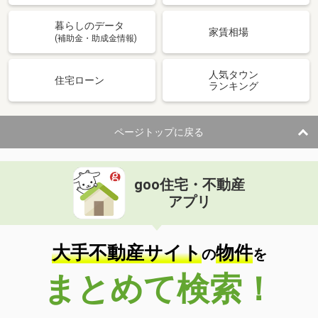
暮らしのデータ
家賃相場
(補助金・助成金情報)
人気タウン
住宅ローン
ランキング
ページトップに戻る
goo住宅・不動産
アプリ
大手不動産サイト
物件
の
を
まとめて検索！