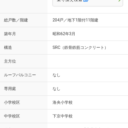
総戸数／階建
204戸／地下1階付11階建
築年月
昭和62年3月
構造
SRC（鉄骨鉄筋コンクリート）
主方位
ルーフバルコニー
なし
専用庭
なし
小学校区
洛央小学校
中学校区
下京中学校