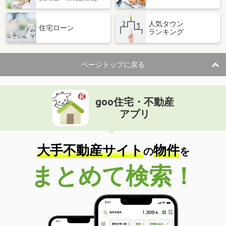
人気タウン
住宅ローン
ランキング
ページトップに戻る
goo住宅・不動産
アプリ
大手不動産サイト
物件
の
を
まとめて検索！