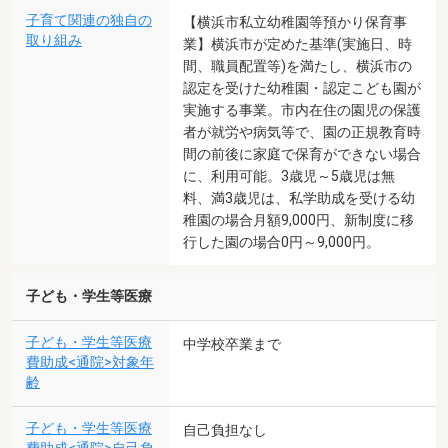
子育て関連の独自の
【横浜市私立幼稚園等預かり保育事
取り組み
業】横浜市が定めた基準(実施日、時
間、職員配置等)を満たし、横浜市の
認定を受けた幼稚園・認定こども園が
実施する事業。市内在住の園児の保護
者が就労や病気等で、園の正規教育時
間の前後に家庭で保育ができない場合
に、利用可能。3歳児～5歳児は無
料、満3歳児は、私学助成を受ける幼
稚園の場合月額9,000円、新制度に移
行した園の場合0円～9,000円。
子ども・学生等医療
子ども・学生等医療
中学校卒業まで
費助成<通院>対象年
齢
子ども・学生等医療
自己負担なし