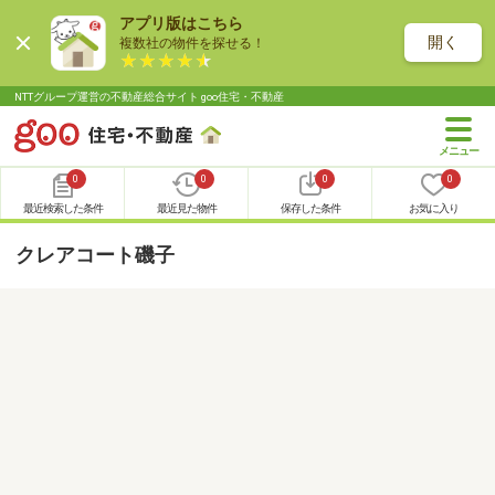
アプリ版はこちら
開く
複数社の物件を探せる！
NTTグループ運営の不動産総合サイト goo住宅・不動産
0
0
0
0
最近検索した条件
最近見た物件
保存した条件
お気に入り
クレアコート磯子