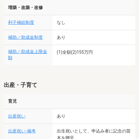
増築・改築・改修
利子補給制度
なし
補助／助成金制度
あり
補助／助成金上限金
(1)全額(2)155万円
額
出産・子育て
育児
出産祝い
あり
出産祝い-備考
出生祝いとして、申込み者に記念の苗
木を贈呈。