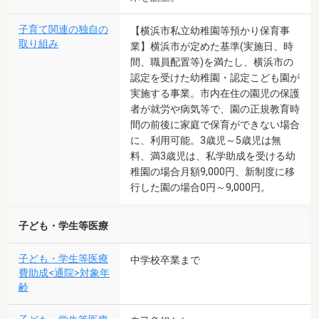
子育て関連の独自の
【横浜市私立幼稚園等預かり保育事
取り組み
業】横浜市が定めた基準(実施日、時
間、職員配置等)を満たし、横浜市の
認定を受けた幼稚園・認定こども園が
実施する事業。市内在住の園児の保護
者が就労や病気等で、園の正規教育時
間の前後に家庭で保育ができない場合
に、利用可能。3歳児～5歳児は無
料、満3歳児は、私学助成を受ける幼
稚園の場合月額9,000円、新制度に移
行した園の場合0円～9,000円。
子ども・学生等医療
子ども・学生等医療
中学校卒業まで
費助成<通院>対象年
齢