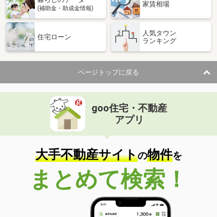
家賃相場
(補助金・助成金情報)
人気タウン
住宅ローン
ランキング
ページトップに戻る
goo住宅・不動産
アプリ
大手不動産サイト
物件
の
を
まとめて検索！