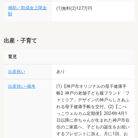
補助／助成金上限金
(1)無料(2)127万円
額
出産・子育て
育児
出産祝い
あり
出産祝い-備考
(1)【神戸市オリジナルの母子健康手
帳】神戸の老舗子ども服ブランド「フ
ァミリア」デザインの神戸らしさあふ
れる母子健康手帳を交付。(2)【こべ
っこウェルカム定期便】2024年4月1
日以降に赤ちゃんが生まれた神戸市在
住のご家庭へ、子どもの誕生をお祝い
するプレゼントに加え、月に1回、お