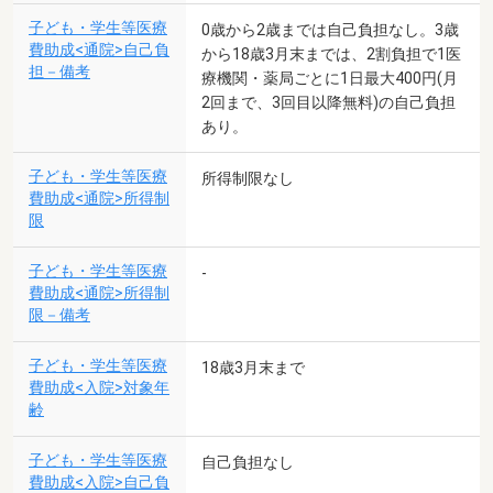
子ども・学生等医療
0歳から2歳までは自己負担なし。3歳
費助成<通院>自己負
から18歳3月末までは、2割負担で1医
担－備考
療機関・薬局ごとに1日最大400円(月
2回まで、3回目以降無料)の自己負担
あり。
子ども・学生等医療
所得制限なし
費助成<通院>所得制
限
子ども・学生等医療
-
費助成<通院>所得制
限－備考
子ども・学生等医療
18歳3月末まで
費助成<入院>対象年
齢
子ども・学生等医療
自己負担なし
費助成<入院>自己負