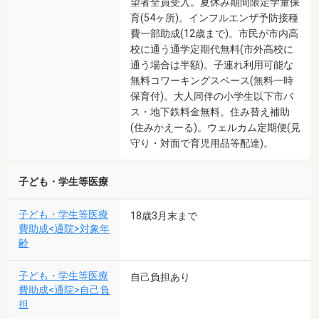
望者全員受入。夏休み期間限定学童保
育(54ヶ所)。インフルエンザ予防接種
費一部助成(12歳まで)。市民が市内高
校に通う通学定期代無料(市外高校に
通う場合は半額)。子連れ利用可能な
無料コワーキングスペース(無料一時
保育付)。大人同伴の小学生以下市バ
ス・地下鉄料金無料。住み替え補助
(住みかえーる)。ウェルカム定期便(見
守り・対面で育児用品等配達)。
子ども・学生等医療
子ども・学生等医療
18歳3月末まで
費助成<通院>対象年
齢
子ども・学生等医療
自己負担あり
費助成<通院>自己負
担