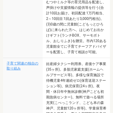
むつやミルク等の育児用品を配達し、
声掛けや支援情報の提供等を行う(合
計10回お届け。初回配達:1万円相当、
2～10回目:1回あたり3,000円相当)。
(3)0歳の間に児童館(こどもっとひろ
ば)に来られた方へ、はじめてお出か
けギフト(ランチBOX、サーモボト
ル、おしりふき)を贈呈。市内120ある
児童館全てに子育てチーフアドバイザ
ーを配置し、子育て相談が可能。
子育て関連の独自の
妊産婦タクシー利用券。産後ケア事業
取り組み
(35ヶ所)。多胎児家庭支援(ホームヘ
ルプサービス等)。多様な保育施設で
待機児童4年連続ゼロ(保育送迎ステー
ション等)。病児保育(24ヶ所)。夜
間・休日年中無休診療(神戸こども初
期急病センター)。無料で遊べる場所
充実(こべっこランド、こども本の森
神戸、児童館120ヶ所等)。学童保育希