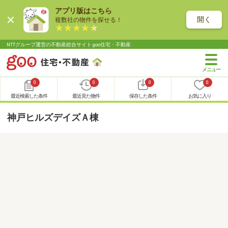
アプリ版はこちら
開く
複数社の物件を探せる！
NTTグループ運営の不動産総合サイト goo住宅・不動産
0
0
0
0
最近検索した条件
最近見た物件
保存した条件
お気に入り
神戸ヒルズデイズＡ棟