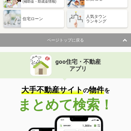
(補助金・助成金情報)
人気タウン
住宅ローン
ランキング
ページトップに戻る
goo住宅・不動産
アプリ
大手不動産サイト
物件
の
を
まとめて検索！