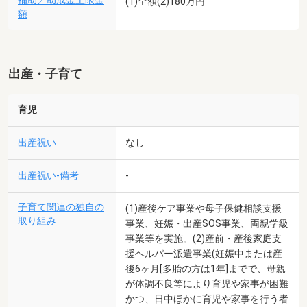
補助／助成金上限金
(1)全額(2)180万円
額
出産・子育て
育児
出産祝い
なし
出産祝い-備考
-
子育て関連の独自の
(1)産後ケア事業や母子保健相談支援
取り組み
事業、妊娠・出産SOS事業、両親学級
事業等を実施。(2)産前・産後家庭支
援ヘルパー派遣事業(妊娠中または産
後6ヶ月[多胎の方は1年]までで、母親
が体調不良等により育児や家事が困難
かつ、日中ほかに育児や家事を行う者