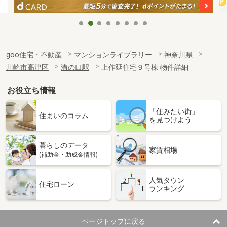
goo住宅・不動産
マンションライブラリー
神奈川県
川崎市高津区
溝の口駅
上作延住宅９号棟 物件詳細
お役立ち情報
「住みたい街」
住まいのコラム
を見つけよう
暮らしのデータ
家賃相場
(補助金・助成金情報)
人気タウン
住宅ローン
ランキング
ページトップに戻る