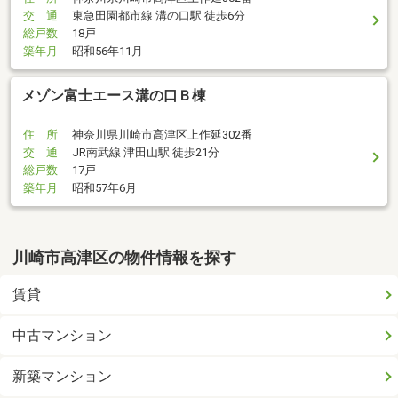
交 通
東急田園都市線 溝の口駅 徒歩6分
総戸数
18戸
築年月
昭和56年11月
メゾン富士エース溝の口Ｂ棟
住 所
神奈川県川崎市高津区上作延302番
交 通
JR南武線 津田山駅 徒歩21分
総戸数
17戸
築年月
昭和57年6月
川崎市高津区の物件情報を探す
賃貸
中古マンション
新築マンション