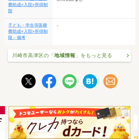
費助成<入院>所得制
限
子ども・学生等医療
-
費助成<入院>所得制
限－備考
川崎市高津区の「
地域情報
」をもっと見る