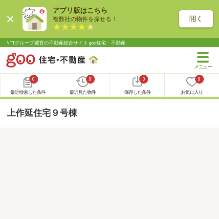
アプリ版はこちら
開く
複数社の物件を探せる！
NTTグループ運営の不動産総合サイト goo住宅・不動産
0
0
0
0
最近検索した条件
最近見た物件
保存した条件
お気に入り
上作延住宅９号棟