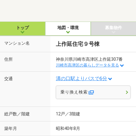
トップ
地図・環境
募集物件
マンション名
上作延住宅９号棟
住所
神奈川県川崎市高津区上作延307番
川崎市高津区の暮らしデータを見る
溝の口駅よりバスで6分
交通
乗り換え検索
総戸数／階建
12戸／3階建
築年月
昭和40年8月