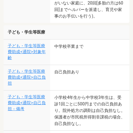
がいない家庭に、20回[多胎の方は60
回]までヘルパーを派遣し、育児や家
事のお手伝いを行う)。
子ども・学生等医療
子ども・学生等医療
中学校卒業まで
費助成<通院>対象年
齢
子ども・学生等医療
自己負担あり
費助成<通院>自己負
担
子ども・学生等医療
小学校4年生から中学校3年生は、受
費助成<通院>自己負
診1回ごとに500円までの自己負担あ
担－備考
り。院外処方の調剤は自己負担なし。
保護者が市民税所得割非課税の場合、
自己負担なし。