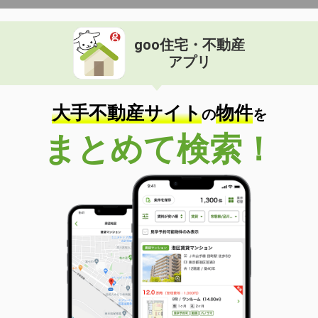
goo住宅・不動産
アプリ
大手不動産サイト
物件
の
を
まとめて検索！