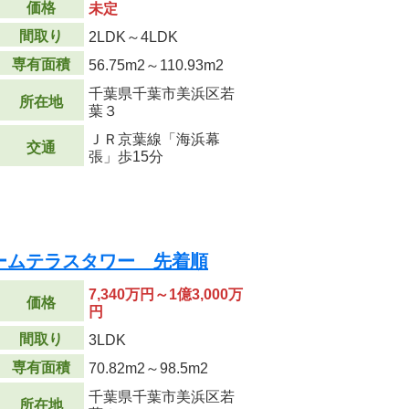
価格
未定
間取り
2LDK～4LDK
専有面積
56.75m
2
～110.93m
2
千葉県千葉市美浜区若
所在地
葉３
ＪＲ京葉線「海浜幕
交通
張」歩15分
ームテラスタワー 先着順
7,340万円～1億3,000万
価格
円
間取り
3LDK
専有面積
70.82m
2
～98.5m
2
千葉県千葉市美浜区若
所在地