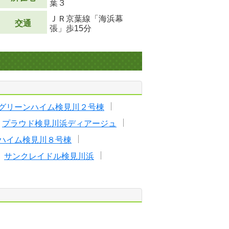
葉３
ＪＲ京葉線「海浜幕
交通
張」歩15分
グリーンハイム検見川２号棟
プラウド検見川浜ディアージュ
ハイム検見川８号棟
サンクレイドル検見川浜