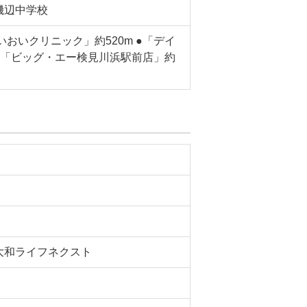
磯辺中学校
いおいクリニック」約520m ●「デイ
 ●「ビッグ・エー検見川浜駅前店」約
大和ライフネクスト