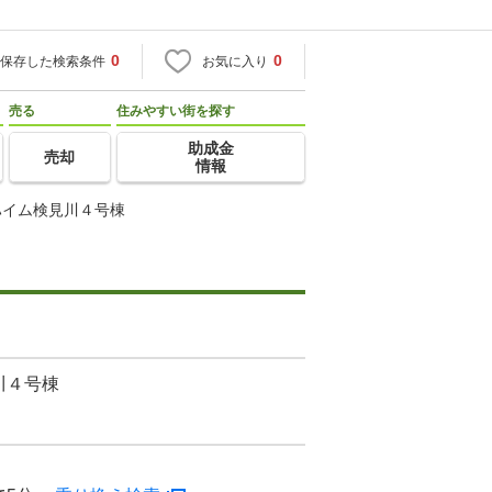
0
0
保存した検索条件
お気に入り
売る
住みやすい街を探す
助成金
売却
情報
ハイム検見川４号棟
川４号棟