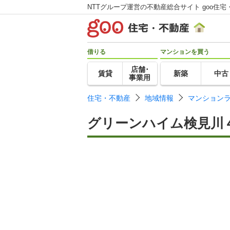
NTTグループ運営の不動産総合サイト goo住宅
借りる
マンションを買う
店舗･
賃貸
新築
中古
事業用
住宅・不動産
地域情報
マンション
グリーンハイム検見川