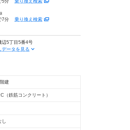
で5分
乗り換え検索
線
で7分
乗り換え検索
辺5丁目5番4号
しデータを見る
5階建
RC（鉄筋コンクリート）
なし