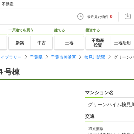
・不動産
0
最近見た物件
一戸建てを買う
建てる
投資する
不動産
新築
中古
土地
土地活用
投資
ライブラリー
千葉県
千葉市美浜区
検見川浜駅
グリーン
４号棟
マンション名
グリーンハイム検見
交通
JR京葉線