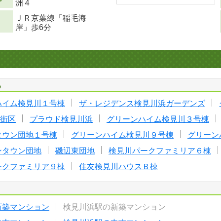
洲４
ＪＲ京葉線「稲毛海
岸」歩6分
る
ハイム検見川１号棟
ザ・レジデンス検見川浜ガーデンズ
I街区
プラウド検見川浜
グリーンハイム検見川３号棟
タウン団地１号棟
グリーンハイム検見川９号棟
グリーン
ンタウン団地
磯辺東団地
検見川パークファミリア６棟
ークファミリア９棟
住友検見川ハウスＢ棟
新築マンション
検見川浜駅の新築マンション