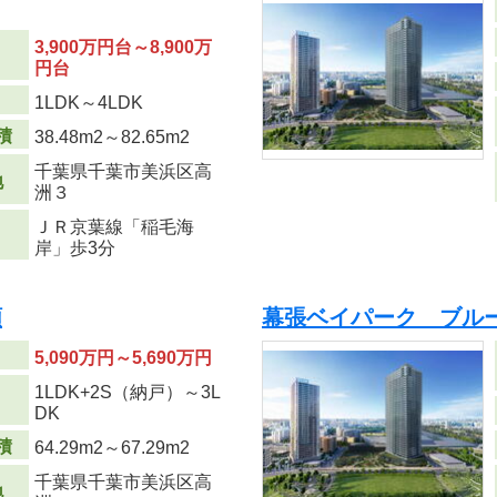
3,900万円台～8,900万
円台
り
1LDK～4LDK
積
38.48m
2
～82.65m
2
千葉県千葉市美浜区高
地
洲３
ＪＲ京葉線「稲毛海
岸」歩3分
順
幕張ベイパーク ブル
5,090万円～5,690万円
1LDK+2S（納戸）～3L
り
DK
積
64.29m
2
～67.29m
2
千葉県千葉市美浜区高
地