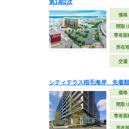
第1期2次
価格
間取
専有面
所在
交通
シティテラス稲毛海岸 先着
価格
間取
専有面
所在