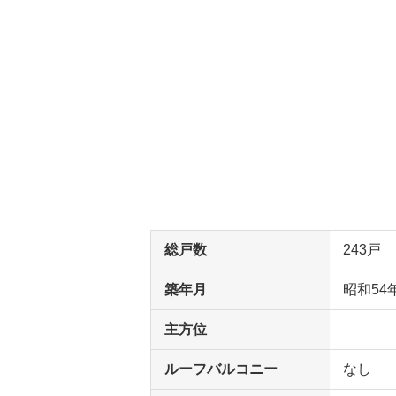
総戸数
243戸
築年月
昭和54
主方位
ルーフバルコニー
なし