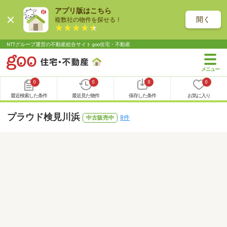
アプリ版はこちら
開く
複数社の物件を探せる！
NTTグループ運営の不動産総合サイト goo住宅・不動産
0
0
0
0
最近検索した条件
最近見た物件
保存した条件
お気に入り
プラウド検見川浜
8件
中古販売中