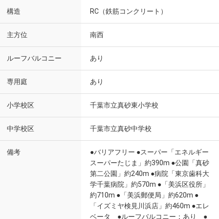
構造
RC（鉄筋コンクリート）
主方位
南西
ルーフバルコニー
あり
専用庭
あり
小学校区
千葉市立真砂東小学校
中学校区
千葉市立真砂中学校
備考
●バリアフリー ●スーパー「エネルギー
スーパーたじま」約390m ●公園「真砂
第二公園」約240m ●病院「東京歯科大
学千葉病院」約570m ●「美浜区役所」
約710m ●「美浜郵便局」約620m ●
「イズミヤ検見川浜店」約460m ●エレ
ベータ ●ルーフバルコニー：あり ●