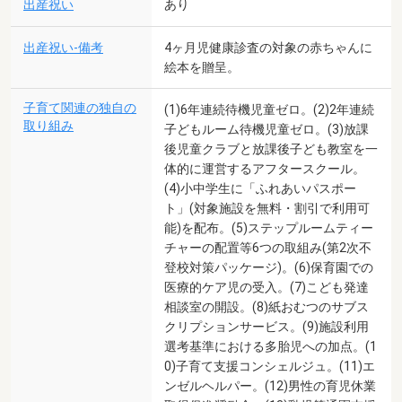
出産祝い
あり
出産祝い-備考
4ヶ月児健康診査の対象の赤ちゃんに
絵本を贈呈。
子育て関連の独自の
(1)6年連続待機児童ゼロ。(2)2年連続
取り組み
子どもルーム待機児童ゼロ。(3)放課
後児童クラブと放課後子ども教室を一
体的に運営するアフタースクール。
(4)小中学生に「ふれあいパスポー
ト」(対象施設を無料・割引で利用可
能)を配布。(5)ステップルームティー
チャーの配置等6つの取組み(第2次不
登校対策パッケージ)。(6)保育園での
医療的ケア児の受入。(7)こども発達
相談室の開設。(8)紙おむつのサブス
クリプションサービス。(9)施設利用
選考基準における多胎児への加点。(1
0)子育て支援コンシェルジュ。(11)エ
ンゼルヘルパー。(12)男性の育児休業