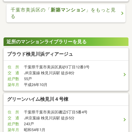
千葉市美浜区の「
新築マンション
」をもっと見
る
近所のマンションライブラリーを見る
プラウド検見川浜ディアージュ
住 所
千葉県千葉市美浜区真砂3丁目12番3号
交 通
JR京葉線 検見川浜駅 徒歩8分
総戸数
55戸
築年月
平成26年10月
グリーンハイム検見川４号棟
住 所
千葉県千葉市美浜区磯辺5丁目5番4号
交 通
JR京葉線 検見川浜駅 徒歩5分
総戸数
243戸
築年月
昭和54年1月