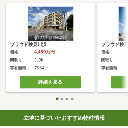
プラウド検見川浜
プラウド検
4,499万円
価格
価格
間取り
3LDK
間取り
3
専有面積
76.64㎡
専有面積
7
詳細を見る
立地に基づいたおすすめ物件情報