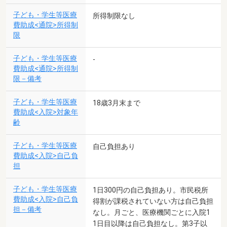
子ども・学生等医療
所得制限なし
費助成<通院>所得制
限
子ども・学生等医療
-
費助成<通院>所得制
限－備考
子ども・学生等医療
18歳3月末まで
費助成<入院>対象年
齢
子ども・学生等医療
自己負担あり
費助成<入院>自己負
担
子ども・学生等医療
1日300円の自己負担あり。市民税所
費助成<入院>自己負
得割が課税されていない方は自己負担
担－備考
なし。月ごと、医療機関ごとに入院1
1日目以降は自己負担なし。第3子以