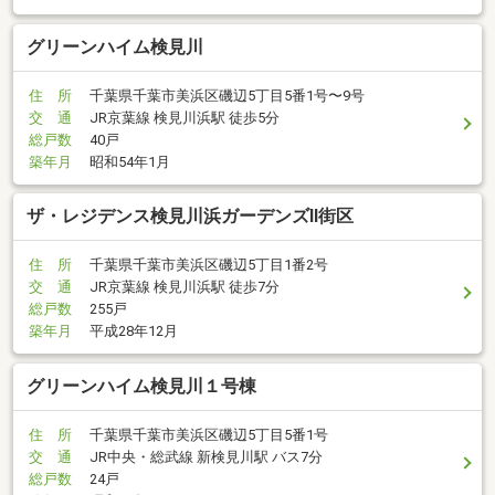
グリーンハイム検見川
住 所
千葉県千葉市美浜区磯辺5丁目5番1号〜9号
交 通
JR京葉線 検見川浜駅 徒歩5分
総戸数
40戸
築年月
昭和54年1月
ザ・レジデンス検見川浜ガーデンズII街区
住 所
千葉県千葉市美浜区磯辺5丁目1番2号
交 通
JR京葉線 検見川浜駅 徒歩7分
総戸数
255戸
築年月
平成28年12月
グリーンハイム検見川１号棟
住 所
千葉県千葉市美浜区磯辺5丁目5番1号
交 通
JR中央・総武線 新検見川駅 バス7分
総戸数
24戸