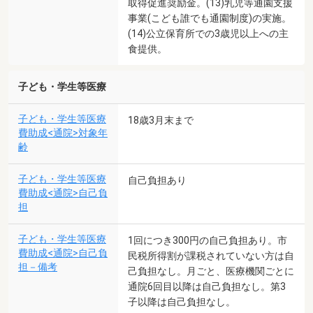
取得促進奨励金。(13)乳児等通園支援
事業(こども誰でも通園制度)の実施。
(14)公立保育所での3歳児以上への主
食提供。
子ども・学生等医療
子ども・学生等医療
18歳3月末まで
費助成<通院>対象年
齢
子ども・学生等医療
自己負担あり
費助成<通院>自己負
担
子ども・学生等医療
1回につき300円の自己負担あり。市
費助成<通院>自己負
民税所得割が課税されていない方は自
担－備考
己負担なし。月ごと、医療機関ごとに
通院6回目以降は自己負担なし。第3
子以降は自己負担なし。