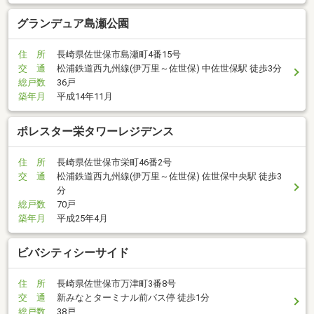
グランデュア島瀬公園
住 所
長崎県佐世保市島瀬町4番15号
交 通
松浦鉄道西九州線(伊万里～佐世保) 中佐世保駅 徒歩3分
総戸数
36戸
築年月
平成14年11月
ポレスター栄タワーレジデンス
住 所
長崎県佐世保市栄町46番2号
交 通
松浦鉄道西九州線(伊万里～佐世保) 佐世保中央駅 徒歩3
分
総戸数
70戸
築年月
平成25年4月
ビバシティシーサイド
住 所
長崎県佐世保市万津町3番8号
交 通
新みなとターミナル前バス停 徒歩1分
総戸数
38戸