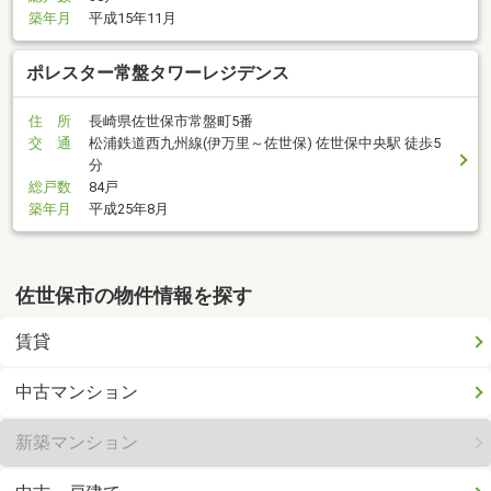
築年月
平成15年11月
ポレスター常盤タワーレジデンス
住 所
長崎県佐世保市常盤町5番
交 通
松浦鉄道西九州線(伊万里～佐世保) 佐世保中央駅 徒歩5
分
総戸数
84戸
築年月
平成25年8月
佐世保市の物件情報を探す
賃貸
中古マンション
新築マンション