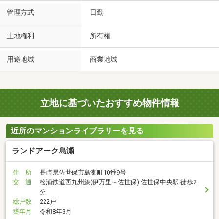
管理方式
日勤
土地権利
所有権
用途地域
商業地域
立地に基づいたおすすめ物件情報
近所のマンションライブラリーを見る
ランドアーク島瀬
住 所
長崎県佐世保市島瀬町10番9号
交 通
松浦鉄道西九州線(伊万里～佐世保) 佐世保中央駅 徒歩2
分
総戸数
222戸
築年月
令和8年3月