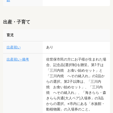
額
出産・子育て
育児
出産祝い
あり
出産祝い-備考
佐世保市民の方にお子様が生まれた場
合、記念品(選択制)を贈呈。第1子は
「三川内焼 お食い始めセット」と
「三川内焼 へその緒入れ」の2品か
らの選択。第2子以降は、「三川内
焼 お食い始めセット」、「三川内
焼 へその緒入れ」、「海きらら・森
きらら共通(大人ペア)入場券」の3品
からの選択。※市内にある「水族館・
動植物園」の入場券のこと。