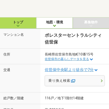
トップ
地図・環境
募集物件
マンション名
ポレスターセントラルシティ
佐世保
住所
長崎県佐世保市島地町10番15号
佐世保市の暮らしデータを見る
佐世保中央駅より徒歩で7分
交通
乗り換え検索
総戸数／階建
116戸／地下1階付14階建