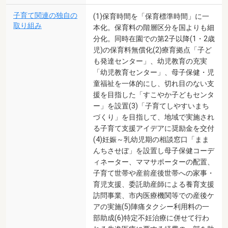
子育て関連の独自の
(1)保育時間を「保育標準時間」に一
取り組み
本化。保育料の階層区分を国よりも細
分化。同時在園での第2子以降(1・2歳
児)の保育料無償化(2)療育拠点「子ど
も発達センター」、幼児教育の充実
「幼児教育センター」、母子保健・児
童福祉を一体的にし、切れ目のない支
援を目指した「すこやか子どもセンタ
ー」を設置(3)「子育てしやすいまち
づくり」を目指して、地域で実施され
る子育て支援アイデアに奨励金を交付
(4)妊娠～乳幼児期の相談窓口「まま
んちさせぼ」を設置し母子保健コーデ
ィネーター、ママサポーターの配置、
子育て世帯や産前産後世帯への家事・
育児支援、委託助産師による養育支援
訪問事業、市内医療機関等での産後ケ
アの実施(5)陣痛タクシー利用料の一
部助成(6)特定不妊治療に併せて行わ