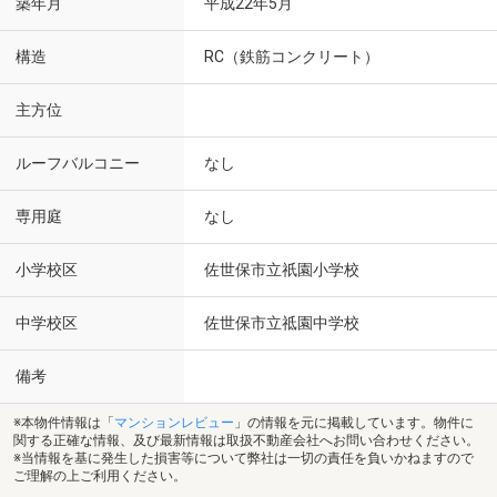
築年月
平成22年5月
構造
RC（鉄筋コンクリート）
主方位
ルーフバルコニー
なし
専用庭
なし
小学校区
佐世保市立祇園小学校
中学校区
佐世保市立祗園中学校
備考
※本物件情報は「
マンションレビュー
」の情報を元に掲載しています。物件に
関する正確な情報、及び最新情報は取扱不動産会社へお問い合わせください。
※当情報を基に発生した損害等について弊社は一切の責任を負いかねますので
ご理解の上ご利用ください。