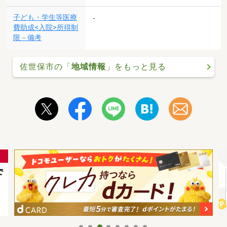
子ども・学生等医療
-
費助成<入院>所得制
限－備考
佐世保市の「
地域情報
」をもっと見る