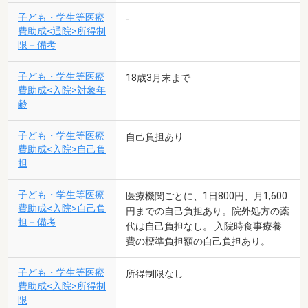
子ども・学生等医療
-
費助成<通院>所得制
限－備考
子ども・学生等医療
18歳3月末まで
費助成<入院>対象年
齢
子ども・学生等医療
自己負担あり
費助成<入院>自己負
担
子ども・学生等医療
医療機関ごとに、1日800円、月1,600
費助成<入院>自己負
円までの自己負担あり。院外処方の薬
担－備考
代は自己負担なし。 入院時食事療養
費の標準負担額の自己負担あり。
子ども・学生等医療
所得制限なし
費助成<入院>所得制
限