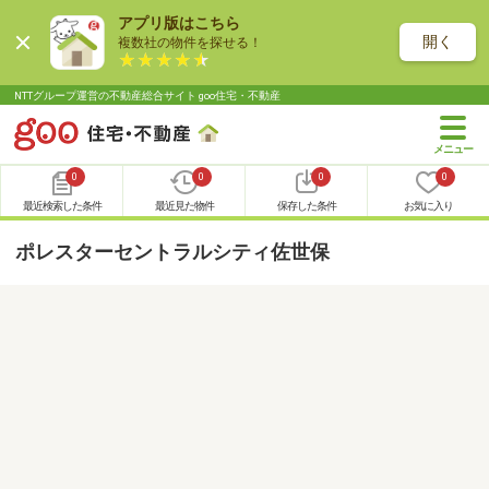
アプリ版はこちら
開く
複数社の物件を探せる！
NTTグループ運営の不動産総合サイト goo住宅・不動産
0
0
0
0
最近検索した条件
最近見た物件
保存した条件
お気に入り
ポレスターセントラルシティ佐世保