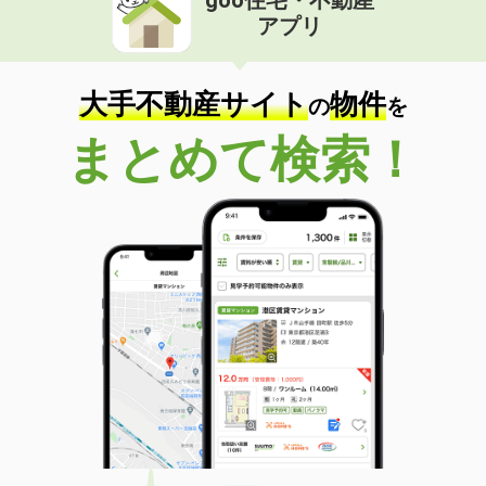
goo住宅・不動産
アプリ
大手不動産サイト
物件
の
を
まとめて検索！