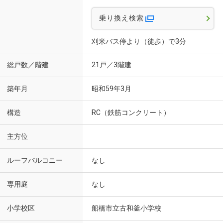
乗り換え検索
刈米バス停より（徒歩）で3分
総戸数／階建
21戸／3階建
築年月
昭和59年3月
構造
RC（鉄筋コンクリート）
主方位
ルーフバルコニー
なし
専用庭
なし
小学校区
船橋市立古和釜小学校