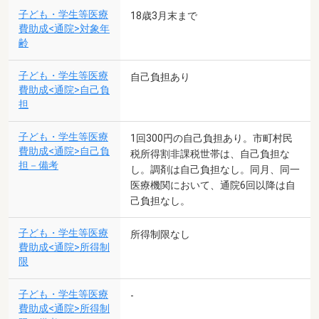
子ども・学生等医療
18歳3月末まで
費助成<通院>対象年
齢
子ども・学生等医療
自己負担あり
費助成<通院>自己負
担
子ども・学生等医療
1回300円の自己負担あり。市町村民
費助成<通院>自己負
税所得割非課税世帯は、自己負担な
担－備考
し。調剤は自己負担なし。同月、同一
医療機関において、通院6回以降は自
己負担なし。
子ども・学生等医療
所得制限なし
費助成<通院>所得制
限
子ども・学生等医療
-
費助成<通院>所得制