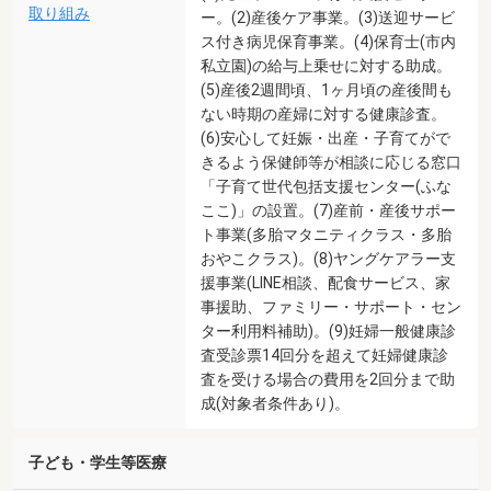
取り組み
ー。(2)産後ケア事業。(3)送迎サービ
ス付き病児保育事業。(4)保育士(市内
私立園)の給与上乗せに対する助成。
(5)産後2週間頃、1ヶ月頃の産後間も
ない時期の産婦に対する健康診査。
(6)安心して妊娠・出産・子育てがで
きるよう保健師等が相談に応じる窓口
「子育て世代包括支援センター(ふな
ここ)」の設置。(7)産前・産後サポー
ト事業(多胎マタニティクラス・多胎
おやこクラス)。(8)ヤングケアラー支
援事業(LINE相談、配食サービス、家
事援助、ファミリー・サポート・セン
ター利用料補助)。(9)妊婦一般健康診
査受診票14回分を超えて妊婦健康診
査を受ける場合の費用を2回分まで助
成(対象者条件あり)。
子ども・学生等医療