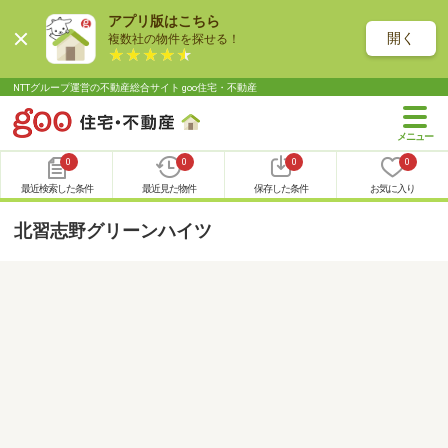
アプリ版はこちら
開く
複数社の物件を探せる！
NTTグループ運営の不動産総合サイト goo住宅・不動産
0
0
0
0
最近検索した条件
最近見た物件
保存した条件
お気に入り
北習志野グリーンハイツ