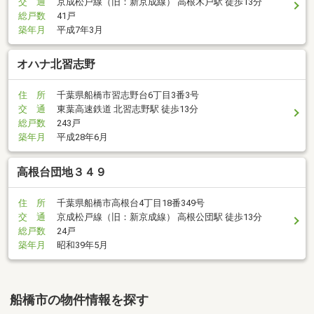
交 通
京成松戸線（旧：新京成線） 高根木戸駅 徒歩13分
総戸数
41戸
築年月
平成7年3月
オハナ北習志野
住 所
千葉県船橋市習志野台6丁目3番3号
交 通
東葉高速鉄道 北習志野駅 徒歩13分
総戸数
243戸
築年月
平成28年6月
高根台団地３４９
住 所
千葉県船橋市高根台4丁目18番349号
交 通
京成松戸線（旧：新京成線） 高根公団駅 徒歩13分
総戸数
24戸
築年月
昭和39年5月
船橋市の物件情報を探す