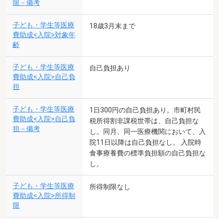
限－備考
子ども・学生等医療
18歳3月末まで
費助成<入院>対象年
齢
子ども・学生等医療
自己負担あり
費助成<入院>自己負
担
子ども・学生等医療
1日300円の自己負担あり。市町村民
費助成<入院>自己負
税所得割非課税世帯は、自己負担な
担－備考
し。同月、同一医療機関において、入
院11日以降は自己負担なし。 入院時
食事療養費の標準負担額の自己負担な
し。
子ども・学生等医療
所得制限なし
費助成<入院>所得制
限