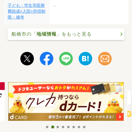
子ども・学生等医療
-
費助成<入院>所得制
限－備考
船橋市の「
地域情報
」をもっと見る