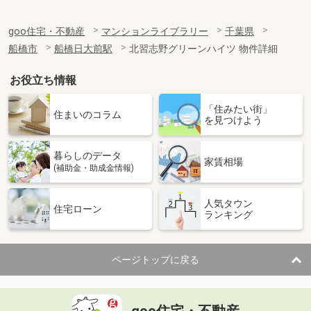
goo住宅・不動産
マンションライブラリー
千葉県
船橋市
船橋日大前駅
北習志野グリーンハイツ 物件詳細
お役立ち情報
「住みたい街」
住まいのコラム
を見つけよう
暮らしのデータ
家賃相場
(補助金・助成金情報)
人気タウン
住宅ローン
ランキング
ページトップに戻る