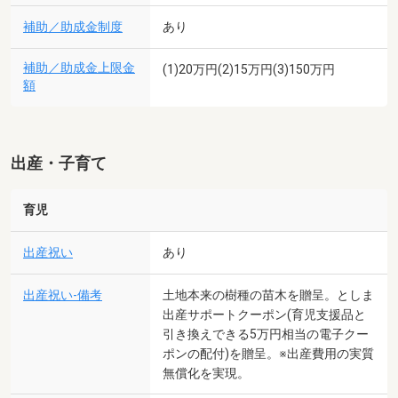
補助／助成金制度
あり
補助／助成金上限金
(1)20万円(2)15万円(3)150万円
額
出産・子育て
育児
出産祝い
あり
出産祝い-備考
土地本来の樹種の苗木を贈呈。としま
出産サポートクーポン(育児支援品と
引き換えできる5万円相当の電子クー
ポンの配付)を贈呈。※出産費用の実質
無償化を実現。