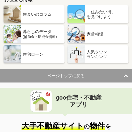
「住みたい街」
住まいのコラム
を見つけよう
暮らしのデータ
家賃相場
(補助金・助成金情報)
人気タウン
住宅ローン
ランキング
ページトップに戻る
goo住宅・不動産
アプリ
大手不動産サイト
物件
の
を