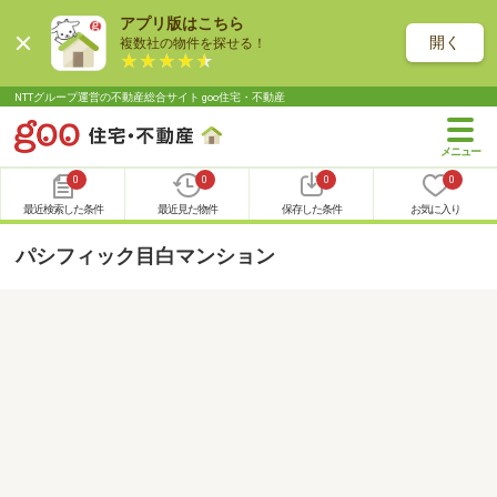
アプリ版はこちら
開く
複数社の物件を探せる！
NTTグループ運営の不動産総合サイト goo住宅・不動産
0
0
0
0
最近検索した条件
最近見た物件
保存した条件
お気に入り
パシフィック目白マンション