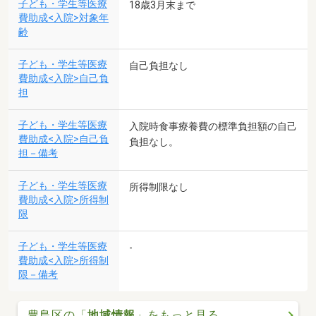
子ども・学生等医療
18歳3月末まで
費助成<入院>対象年
齢
子ども・学生等医療
自己負担なし
費助成<入院>自己負
担
子ども・学生等医療
入院時食事療養費の標準負担額の自己
費助成<入院>自己負
負担なし。
担－備考
子ども・学生等医療
所得制限なし
費助成<入院>所得制
限
子ども・学生等医療
-
費助成<入院>所得制
限－備考
豊島区の「
地域情報
」をもっと見る