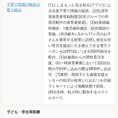
子育て関連の独自の
(1)としまもっと見る知る(アプリ)によ
取り組み
る出産子育て情報の提供。(2)生涯学
習保育者登録制度(区民グループの学
習活動中の保育者派遣)。(3)妊産婦歯
科健診、1歳児歯科健診・総合相談の
実施。(4)月齢4ヶ月から11ヶ月のお子
さんを養育する世帯に訪問し状況を伺
い育児支援品に引き換えできる電子ク
ーポンを訪問1回につき3,000円相当を
配付。(5)妊娠期からの男性育児支
援。(6)一時保育事業において2回目以
降の予約申し込みの際はWEB申し込み
可。(7)東部・西部子ども家庭支援セ
ンターの幼児が使用したおむつを圧縮
ラミネートにより無菌状態で回収。
(8)出生時、転入時に配布するスマイ
ルカード。
子ども・学生等医療