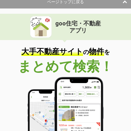
ページトップに戻る
goo住宅・不動産
アプリ
大手不動産サイト
物件
の
を
まとめて検索！