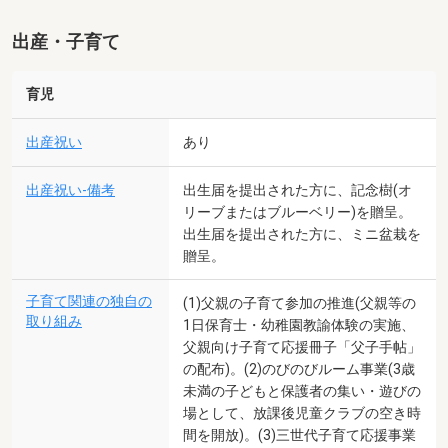
出産・子育て
育児
出産祝い
あり
出産祝い-備考
出生届を提出された方に、記念樹(オ
リーブまたはブルーベリー)を贈呈。
出生届を提出された方に、ミニ盆栽を
贈呈。
子育て関連の独自の
(1)父親の子育て参加の推進(父親等の
取り組み
1日保育士・幼稚園教諭体験の実施、
父親向け子育て応援冊子「父子手帖」
の配布)。(2)のびのびルーム事業(3歳
未満の子どもと保護者の集い・遊びの
場として、放課後児童クラブの空き時
間を開放)。(3)三世代子育て応援事業