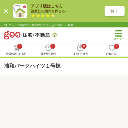
アプリ版はこちら
開く
複数社の物件を探せる！
NTTグループ運営の不動産総合サイト goo住宅・不動産
0
0
0
0
最近検索した条件
最近見た物件
保存した条件
お気に入り
浦和パークハイツ１号棟