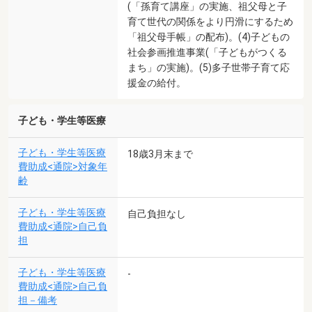
(「孫育て講座」の実施、祖父母と子
育て世代の関係をより円滑にするため
「祖父母手帳」の配布)。(4)子どもの
社会参画推進事業(「子どもがつくる
まち」の実施)。(5)多子世帯子育て応
援金の給付。
子ども・学生等医療
子ども・学生等医療
18歳3月末まで
費助成<通院>対象年
齢
子ども・学生等医療
自己負担なし
費助成<通院>自己負
担
子ども・学生等医療
-
費助成<通院>自己負
担－備考