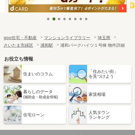
goo住宅・不動産
マンションライブラリー
埼玉県
さいたま市緑区
浦和駅
浦和パークハイツ１号棟 物件詳細
お役立ち情報
「住みたい街」
住まいのコラム
を見つけよう
暮らしのデータ
家賃相場
(補助金・助成金情報)
人気タウン
住宅ローン
ランキング