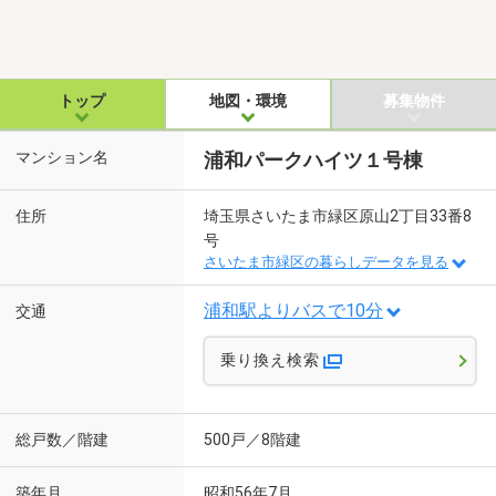
トップ
地図・環境
募集物件
マンション名
浦和パークハイツ１号棟
住所
埼玉県さいたま市緑区原山2丁目33番8
号
さいたま市緑区の暮らしデータを見る
浦和駅よりバスで10分
交通
乗り換え検索
総戸数／階建
500戸／8階建
築年月
昭和56年7月