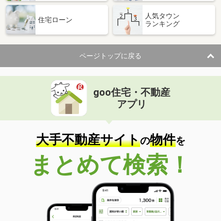
人気タウン
住宅ローン
ランキング
ページトップに戻る
goo住宅・不動産
アプリ
大手不動産サイト
物件
の
を
まとめて検索！