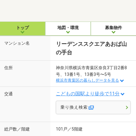
トップ
地図・環境
募集物件
マンション名
リーデンススクエアあおば山
の手台
住所
神奈川県横浜市青葉区奈良3丁目2番8
号、13番1号、13番3号〜5号
横浜市青葉区の暮らしデータを見る
こどもの国駅より徒歩で11分
交通
乗り換え検索
総戸数／階建
101戸／5階建